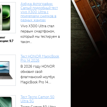
Азбука фотографии.
Самый подробный тест
vivo X300 Ultra с
примерами снимков в
разных жанрах
Vivo X300 Ultra стал
первым смартфоном,
который мы тестируем в
тинг
кции: 9.7
таком...
Тест HONOR MagicBook
Pro 14 2026
В 2026 году HONOR
обновил свой
флагманский ноутбук
MagicBook Pro 14....
Тест Tecno Camon 50
Ultra 5G
Tecno Camon 50 Ultra