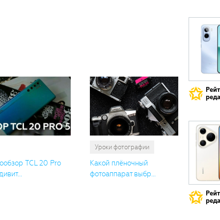
Вам
также
понрави
Рей
реда
Уроки фотографии
ообзор TCL 20 Pro
Какой плёночный
дивит...
фотоаппарат выбр...
Рей
реда