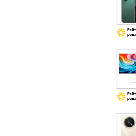
Рей
реда
Рей
реда