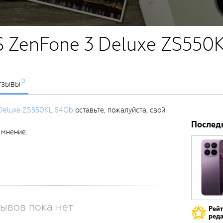
 ZenFone 3 Deluxe ZS550
0
тзывы
Deluxe ZS550KL 64Gb
оставьте, пожалуйста, свой
Послед
 мнение.
ывов пока нет
Рей
реда