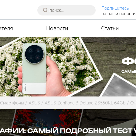
Подпишитесь
на наши новости
ателя
Новости
Статьи
Смартфоны
ASUS
ASUS ZenFone 3 Deluxe ZS550KL 64Gb
От