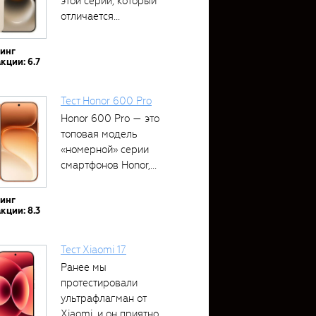
этой серии, который
отличается...
тинг
кции: 6.7
Тест Honor 600 Pro
Honor 600 Pro — это
топовая модель
«номерной» серии
смартфонов Honor,...
тинг
кции: 8.3
Тест Xiaomi 17
Ранее мы
протестировали
ультрафлагман от
Xiaomi, и он приятно