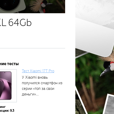
KL 64Gb
ние тесты
Тест Xiaomi 17T Pro
У Xiaomi вновь
получился смартфон из
серии «топ за свои
деньги»....
тинг
кции: 9.3