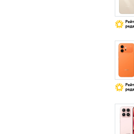
Рей
реда
Рей
реда