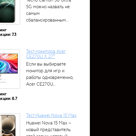
5G можно назвать не
самым
сбалансированным
устройством....
тинг
кции: 7.3
Тест монитора Acer
CE270U X 27″
Если вы выбираете
монитор для игр и
работы одновременно,
Acer CE270U...
тинг
кции: 8.7
Тест Huawei Nova 15 Max
Huawei Nova 15 Max –
новый представитель