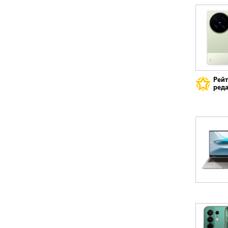
Рей
реда