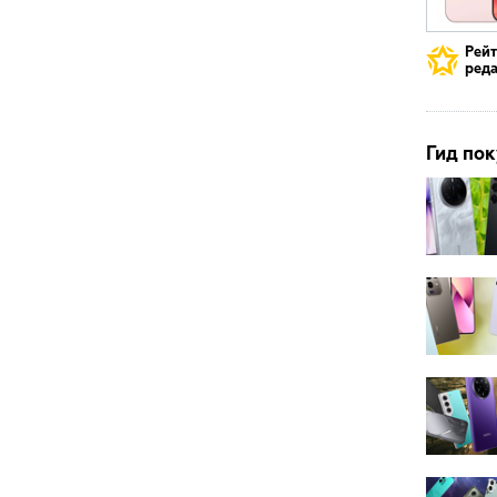
Рей
реда
Гид пок