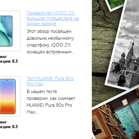
Полевой тест iQOO Z11:
большое путешествие на
одном заряде
Этот обзор посвящён
тся
довольно необычному
смартфону. iQOO Z11
оснащён встроенным
тинг
аккумулятором...
кции: 8.3
Тест HUAWEI Pura 90s
Pro Max
В нашем тесте
проверим, как снимает
HUAWEI Pura 90s Pro
Max...
тинг
кции: 8.3