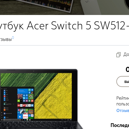
тбук Acer Switch 5 SW512
0
тзывы
До
Б
Рейти
польз
Отзыв
Послед