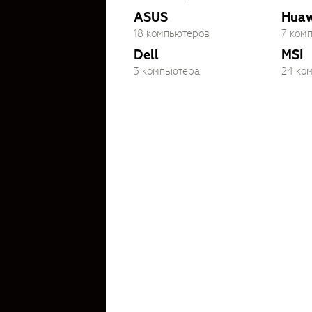
ASUS
Huaw
18 компьютеров
7 ком
Dell
MSI
3 компьютера
24 ко