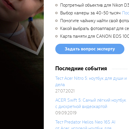
Портретный объектив для Nikon D
Выбор камеры за 40-50 тысяч
Пос
Помогите чайнику найти свой фото
Какой выбрать фотоаппарат для с
Карта памяти для CANON EOS 10
Задать вопрос эксперту
Последние события
Тест Acer Nitro 5: ноутбук для души и
дела
27.07.2021
ACER Swift 5: Самый лёгкий ноутбук
с дискретной видеокартой
09.09.2019
Тест Predator Helios Neo 16S AI
от Acer: игровой ноутбук для