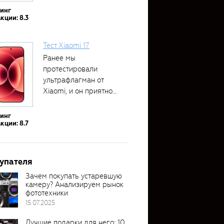
тинг
кции: 8.3
Тест Xiaomi 17
Ранее мы
протестировали
ультрафлагман от
Xiaomi, и он приятно
удивил своими...
тинг
кции: 8.7
упателя
Зачем покупать устаревшую
камеру? Анализируем рынок
фототехники
15.07.2025
Лучшие подарки для него: 10