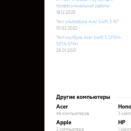
профессиональной работы
18.12.2025
Тест ультрабука Acer Swift 3 16″
10.02.2022
Тест ноутбука Acer Swift 5 SF514-
55TA-574H
26.01.2021
Другие компьютеры
Acer
Hono
46 компьютеров
3 ком
Apple
HP
2 компьютера
1 ком