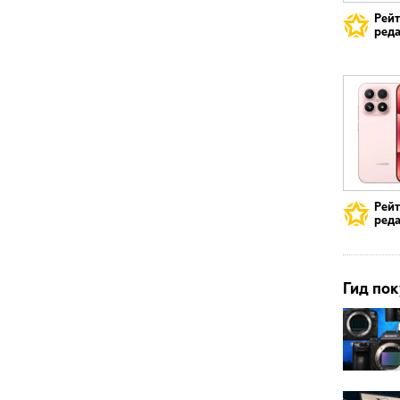
Рей
реда
Рей
реда
Гид пок