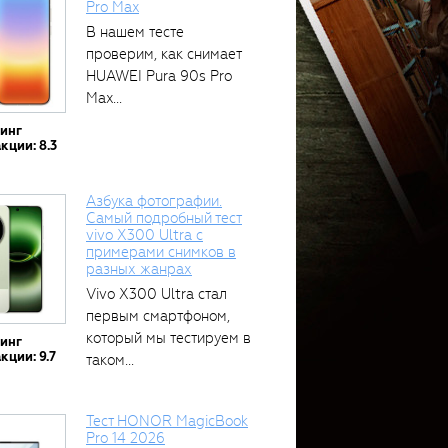
Pro Max
В нашем тесте
проверим, как снимает
HUAWEI Pura 90s Pro
Max...
тинг
кции: 8.3
Азбука фотографии.
Самый подробный тест
vivo X300 Ultra с
примерами снимков в
разных жанрах
Vivo X300 Ultra стал
первым смартфоном,
который мы тестируем в
тинг
кции: 9.7
таком...
Тест HONOR MagicBook
Pro 14 2026