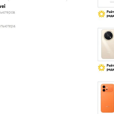
ei
Рей
пьютеров
реда
мпьютера
Рей
реда