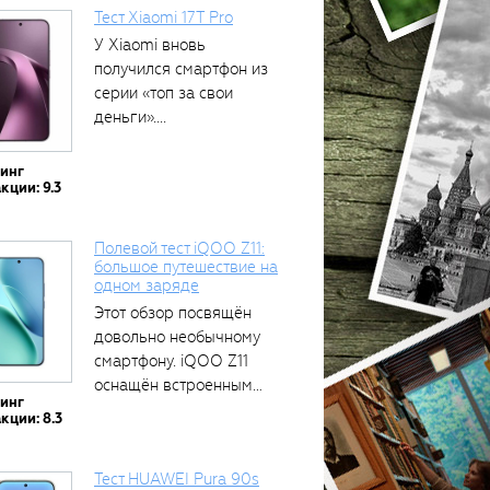
Тест Xiaomi 17T Pro
У Xiaomi вновь
получился смартфон из
серии «топ за свои
деньги»....
тинг
кции: 9.3
Полевой тест iQOO Z11:
большое путешествие на
одном заряде
Этот обзор посвящён
довольно необычному
смартфону. iQOO Z11
оснащён встроенным
тинг
аккумулятором...
кции: 8.3
Тест HUAWEI Pura 90s