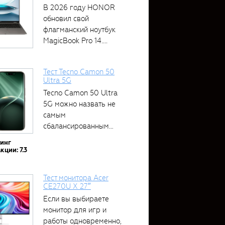
В 2026 году HONOR
обновил свой
флагманский ноутбук
MagicBook Pro 14....
Тест Tecno Camon 50
Ultra 5G
Tecno Camon 50 Ultra
5G можно назвать не
самым
сбалансированным
устройством....
тинг
кции: 7.3
Тест монитора Acer
CE270U X 27″
Если вы выбираете
монитор для игр и
работы одновременно,