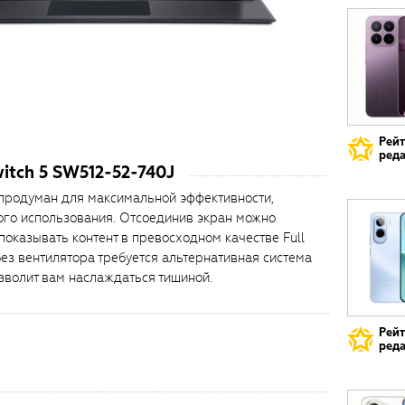
Рей
реда
itch 5 SW512-52-740J
 продуман для максимальной эффективности,
ого использования. Отсоединив экран можно
оказывать контент в превосходном качестве Full
ез вентилятора требуется альтернативная система
зволит вам наслаждаться тишиной.
Рей
реда