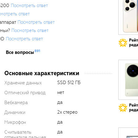
3200
Посмотреть ответ
мотреть ответ
аппарат
Посмотреть ответ
емьи?
Посмотреть ответ
0D
Посмотреть ответ
Рей
реда
891
Все вопросы
Основные характеристики
SSD 512 ГБ
Хранение данных
нет
Оптический привод
да
Вебкамера
Рей
реда
2x стерео
Динамики
да
Микрофон
да
Считыватель
отпечатков пальцев