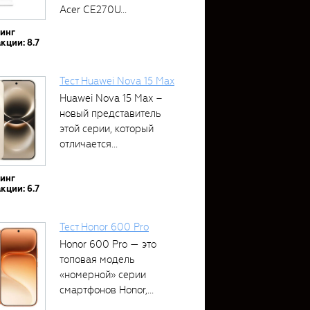
Acer CE270U...
тинг
кции: 8.7
Тест Huawei Nova 15 Max
Huawei Nova 15 Max –
новый представитель
этой серии, который
отличается...
тинг
кции: 6.7
Тест Honor 600 Pro
Honor 600 Pro — это
топовая модель
«номерной» серии
смартфонов Honor,...