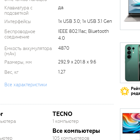
да
Клавиатура с
подсветкой
1x USB 3.0; 1x USB 3.1 Gen
Интерфейсы
IEEE 802.11ac; Bluetooth
Беспроводное
соединение
4.0
4870
Емкость аккумулятора
(мАч)
292.9 x 201.8 x 9.6
Размеры, мм
1.27
Вес, кг
Все характеристики
Рей
реда
r
TECNO
пьютера
1 компьютер
Все компьютеры
пьютер
105 компьютеров