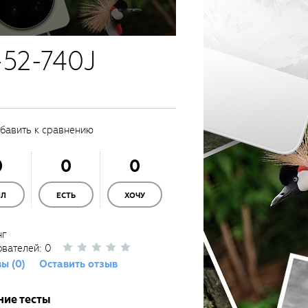
-52-740J
бавить к сравнению
0
0
0
ЫЛ
ЕСТЬ
ХОЧУ
нг
ователей:
0
ы (0)
Оставить отзыв
ние тесты