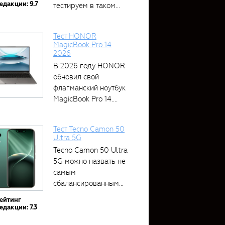
едакции: 9.7
тестируем в таком...
Тест HONOR
MagicBook Pro 14
2026
В 2026 году HONOR
обновил свой
флагманский ноутбук
MagicBook Pro 14....
Тест Tecno Camon 50
Ultra 5G
Tecno Camon 50 Ultra
5G можно назвать не
самым
сбалансированным
устройством....
ейтинг
едакции: 7.3