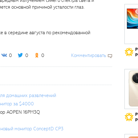
с вредным излучением синего спектра света и
ется основной причиной усталости глаз.
е в середине августа по рекомендованной
Р
р
0
0
0
Комментировать
для домашних развлечений
монитор за $4000
итор AOPEN 16PM3Q
Р
р
а новый монитор ConceptD CP3