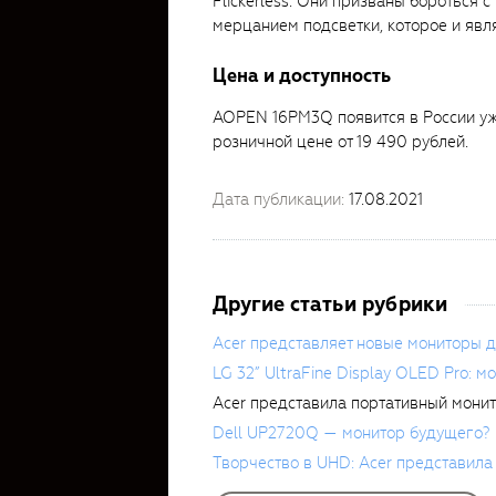
Flickerless. Они призваны бороться 
мерцанием подсветки, которое и явля
Цена и доступность
AOPEN 16PM3Q появится в России уж
розничной цене от 19 490 рублей.
Дата публикации:
17.08.2021
Другие статьи рубрики
Acer представляет новые мониторы 
LG 32” UltraFine Display OLED Pro: 
Acer представила портативный мон
Dell UP2720Q — монитор будущего?
Творчество в UHD: Acer представил