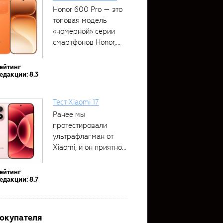
Honor 600 Pro — это
топовая модель
«номерной» серии
смартфонов Honor,...
ейтинг
едакции: 8.3
Тест Xiaomi 17
Ранее мы
протестировали
ультрафлагман от
Xiaomi, и он приятно
удивил своими...
ейтинг
едакции: 8.7
покупателя