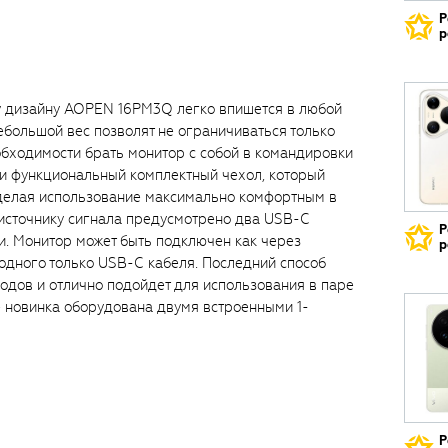
Р
р
у дизайну AOPEN 16PM3Q легко впишется в любой
ебольшой вес позволят не ограничиваться только
бходимости брать монитор с собой в командировки
т и функциональный комплектный чехол, который
 делая использование максимально комфортным в
 источнику сигнала предусмотрено два USB-C
Р
ки. Монитор может быть подключен как через
р
 одного только USB-С кабеля. Последний способ
водов и отлично подойдет для использования в паре
е новинка оборудована двумя встроенными 1-
Р