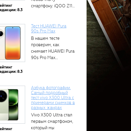
ейтинг
смартфону. iQOO Z11
едакции: 8.3
оснащён встроенным
аккумулятором...
Тест HUAWEI Pura
90s Pro Max
В нашем тесте
проверим, как
снимает HUAWEI Pura
90s Pro Max...
ейтинг
едакции: 8.3
Азбука фотографии.
Самый подробный
тест vivo X300 Ultra с
примерами снимков в
разных жанрах
Vivo X300 Ultra стал
первым смартфоном,
который мы
ейтинг