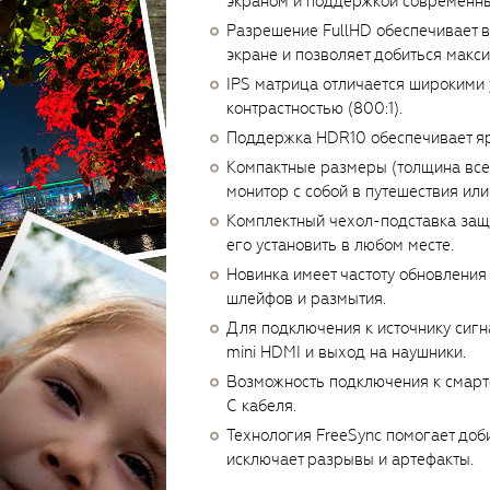
экраном и поддержкой современны
Разрешение FullHD обеспечивает в
экране и позволяет добиться макс
IPS матрица отличается широкими 
контрастностью (800:1).
Поддержка HDR10 обеспечивает яр
Компактные размеры (толщина всего
монитор с собой в путешествия ил
Комплектный чехол-подставка защ
его установить в любом месте.
Новинка имеет частоту обновления
шлейфов и размытия.
Для подключения к источнику сигн
mini HDMI и выход на наушники.
Возможность подключения к смарт
C кабеля.
Технология FreeSync помогает доб
исключает разрывы и артефакты.