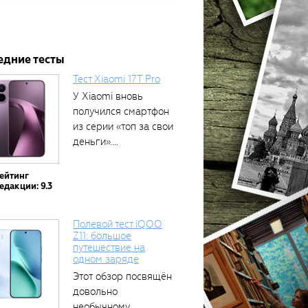
едние тесты
Тест Xiaomi 17T Pro
У Xiaomi вновь
получился смартфон
из серии «топ за свои
деньги»....
ейтинг
едакции: 9.3
Полевой тест iQOO
Z11: большое
путешествие на
одном заряде
Этот обзор посвящён
довольно
необычному