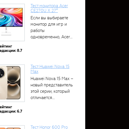
Тест монитора Acer
CE270U X 27″
Если вы выбираете
монитор для игр и
работы
одновременно, Acer
CE270U...
ейтинг
едакции: 8.7
Тест Huawei Nova 15
Max
Huawei Nova 15 Max –
новый представитель
этой серии, который
отличается...
ейтинг
едакции: 6.7
Тест Honor 600 Pro