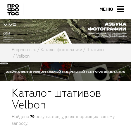
МЕНЮ
Prophotos.ru
Каталог фототехники
Штативы
Velbon
Каталог штативов
Velbon
Найдено
результатов, удовлетворяющих вашему
79
запросу.