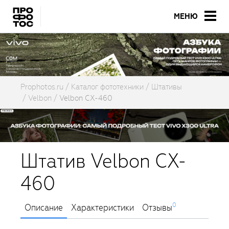
МЕНЮ
Prophotos.ru
Каталог фототехники
Штативы
Velbon
Velbon CX-460
Штатив Velbon CX-
460
0
Описание
Характеристики
Отзывы