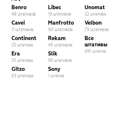
Benro
Libec
Unomat
48 штативов
19 штативов
22 штатива
Cavei
Manfrotto
Velbon
11 штативов
90 штативов
79 штативов
Continent
Rekam
Все
штативы
23 штатива
46 штативов
491 штатив
Era
Slik
33 штатива
56 штативов
Gitzo
Sony
63 штатива
1 штатив