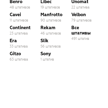
Benro
Libec
Unomat
48 штативов
19 штативов
22 штатива
Cavei
Manfrotto
Velbon
11 штативов
90 штативов
79 штативов
Continent
Rekam
Все
штативы
23 штатива
46 штативов
491 штатив
Era
Slik
33 штатива
56 штативов
Gitzo
Sony
63 штатива
1 штатив