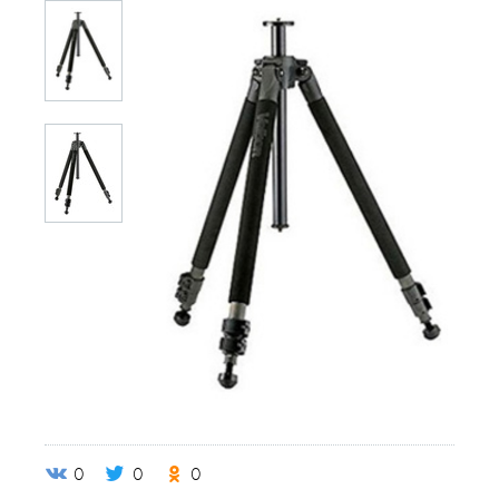
0
0
0