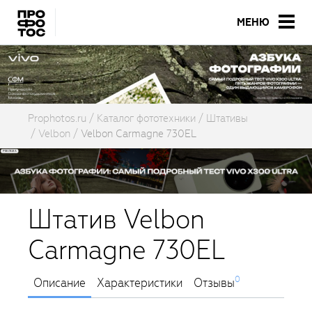
МЕНЮ
Prophotos.ru
Каталог фототехники
Штативы
Velbon
Velbon Carmagne 730EL
Штатив Velbon
Carmagne 730EL
0
Описание
Характеристики
Отзывы