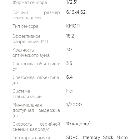
1/2.3"
Формат сенсора
6,16x4,62
Точный размер
сенсора в мм
КМОП
Тип сенсора
18.2
Эффективное
разрешение, МП
30
Кратность
оптического зума
3.5
Светосила объектива:
от
6.4
Светосила объектива:
до
Нет
Система
стабилизации
1/2000
Минимальная
доступная выдержка
(c)
10 кадров/с
Скорость серийной
съемки, кадров/с
SDHC, Memory Stick Micro
Тип карты памяти