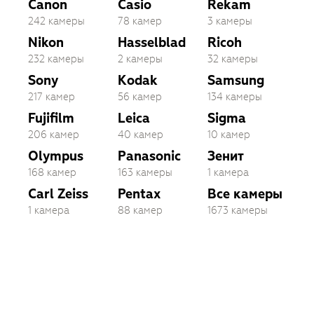
Canon
Casio
Rekam
242 камеры
78 камер
3 камеры
Nikon
Hasselblad
Ricoh
232 камеры
2 камеры
32 камеры
Sony
Kodak
Samsung
217 камер
56 камер
134 камеры
Fujifilm
Leica
Sigma
206 камер
40 камер
10 камер
Olympus
Panasonic
Зенит
168 камер
163 камеры
1 камера
Carl Zeiss
Pentax
Все камеры
1 камера
88 камер
1673 камеры