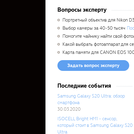
Вопросы эксперту
Портретный объектив для Nikon D
Выбор камеры за 40-50 тысяч
Пос
Помогите чайнику найти свой фото
Какой выбрать фотоаппарат для с
Карта памяти для CANON EOS 10
Задать вопрос эксперту
Последние события
Samsung Galaxy S20 Ultra: обзор
смартфона
30.03.2020
ISOCELL Bright HM1 - сенсор,
который стоит в Samsung Galaxy S20
Ultra