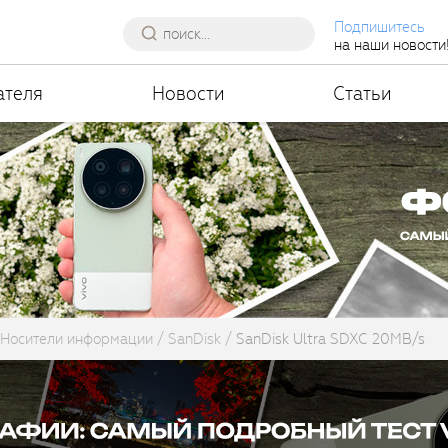
Подпишитесь
на наши новости
ателя
Новости
Статьи
Носители информации
SanDisk
SanDisk Ultra SDXC 20MB/s