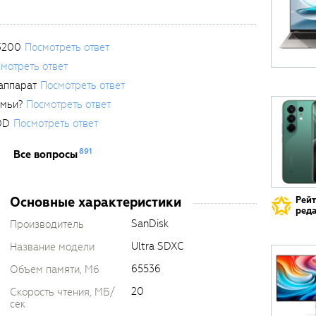
3200
Посмотреть ответ
мотреть ответ
аппарат
Посмотреть ответ
емьи?
Посмотреть ответ
0D
Посмотреть ответ
891
Все вопросы
Основные характеристики
Рей
реда
SanDisk
Производитель
Ultra SDXC
Название модели
65536
Объем памяти, Мб
20
Скорость чтения, МБ/
сек