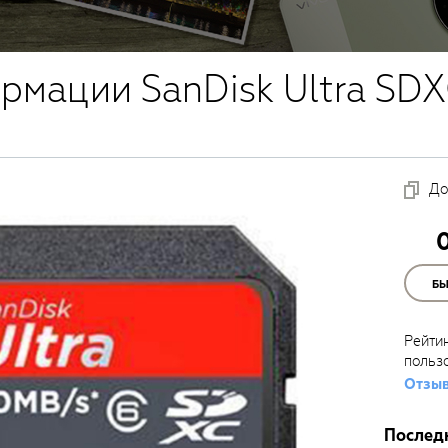
рмации SanDisk Ultra SD
До
Б
Рейти
польз
Отзыв
Послед