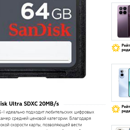
Рей
реда
sk Ultra SDXC 20MB/s
Рей
реда
HS-I идеально подходит любительских цифровых
камер средней ценовой категории. Благодаря
окой скорости карты, позволяющей вести