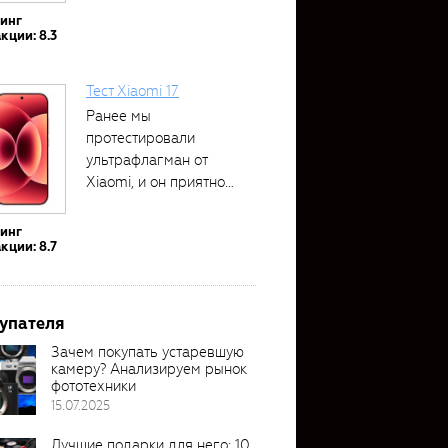
тинг
кции: 8.3
Тест Xiaomi 17
Ранее мы
протестировали
ультрафлагман от
Xiaomi, и он приятно
удивил своими...
тинг
кции: 8.7
упателя
Зачем покупать устаревшую
камеру? Анализируем рынок
фототехники
15.07.2025
Лучшие подарки для него: 10