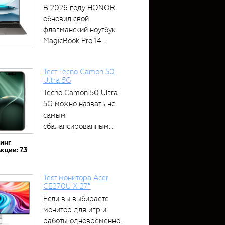
В 2026 году HONOR
обновил свой
флагманский ноутбук
MagicBook Pro 14....
Тест Tecno Camon 50
Ultra 5G
Tecno Camon 50 Ultra
5G можно назвать не
самым
сбалансированным
устройством....
тинг
кции: 7.3
Тест монитора Acer
CE270U X 27″
Если вы выбираете
монитор для игр и
работы одновременно,