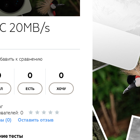
XC 20MB/s
бавить к сравнению
0
0
0
ЫЛ
ЕСТЬ
ХОЧУ
нг
ователей:
0
ы (0)
Оставить отзыв
ние тесты