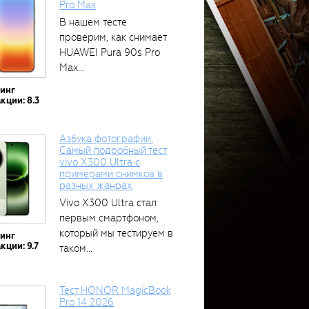
Pro Max
В нашем тесте
проверим, как снимает
HUAWEI Pura 90s Pro
Max...
тинг
кции: 8.3
Азбука фотографии.
Самый подробный тест
vivo X300 Ultra с
примерами снимков в
разных жанрах
Vivo X300 Ultra стал
первым смартфоном,
который мы тестируем в
тинг
кции: 9.7
таком...
Тест HONOR MagicBook
Pro 14 2026