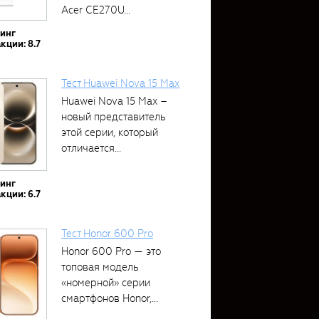
Acer CE270U...
тинг
кции: 8.7
Тест Huawei Nova 15 Max
Huawei Nova 15 Max –
новый представитель
этой серии, который
отличается...
тинг
кции: 6.7
Тест Honor 600 Pro
Honor 600 Pro — это
топовая модель
«номерной» серии
смартфонов Honor,...