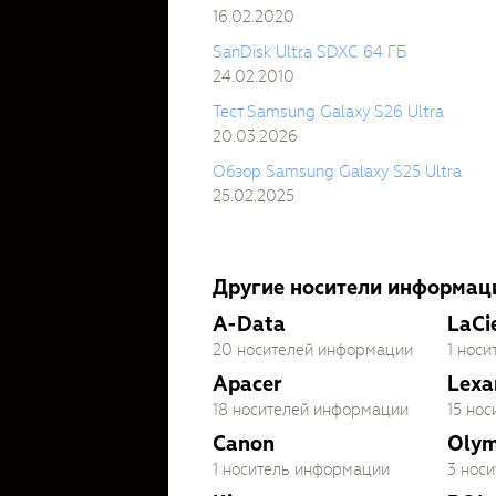
16.02.2020
SanDisk Ultra SDXC 64 ГБ
24.02.2010
Тест Samsung Galaxy S26 Ultra
20.03.2026
Обзор Samsung Galaxy S25 Ultra
25.02.2025
Другие носители информац
A-Data
LaCi
20 носителей информации
1 нос
Apacer
Lexa
18 носителей информации
15 но
Canon
Oly
1 носитель информации
3 нос