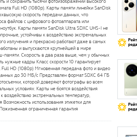
ть и сохранить тысячи фотоизображений высокого
мата Full HD (1080p). Карты памяти линейки SanDisk
рхвысокую скорость передачи данных, что
оса файлов с цифрового фотоаппарата или
ноутбук. Карты памяти SanDisk Ultra SDXC UHS-I не
опрочные, устойчивы к воздействию экстремальных
Рей
ого излучения и прекрасно работают даже в самых
реда
работаны и выпускаются крупнейшей в мире
ш-памяти. Скорость в два раза выше, чем у обычных
ть нужные кадры Класс скорости 10 гарантирует
 Full HD (1080p) Мгновенная передача фото и видео
 данных до 30 МБ/с Представлен формат SDXC 64 ГБ
отосъемки, которой доверяют фотографы во всем
льных условиях: Карты не боятся воздействия
 к воздействию экстремальных температур,
я Возможность использования этикетки для
Рей
 Пожизненная ограниченная гарантия
реда