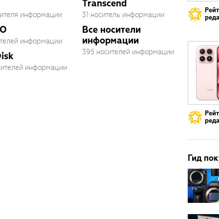
Transcend
Рей
сителя информации
31 носитель информации
реда
O
Все носители
информации
ителей информации
395 носителей информации
isk
осителей информации
Рей
реда
Гид пок