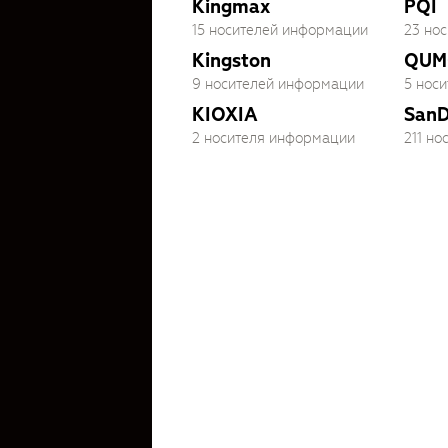
Kingmax
PQI
15 носителей информации
23 но
Kingston
QUM
9 носителей информации
5 нос
KIOXIA
SanD
2 носителя информации
211 н