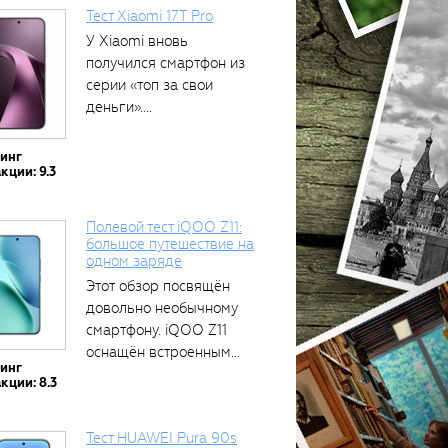
Тест Xiaomi 17T Pro
У Xiaomi вновь
получился смартфон из
серии «топ за свои
деньги»....
тинг
кции: 9.3
Полевой тест iQOO Z11:
большое путешествие на
одном заряде
Этот обзор посвящён
довольно необычному
смартфону. iQOO Z11
оснащён встроенным
тинг
аккумулятором...
кции: 8.3
Тест HUAWEI Pura 90s