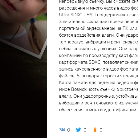
непрерывную съемку, Вы сможете сня
разрешения и много часов видео фор
Ultra SDXC UHS-I поддерживают све
значительно сокращает время перен
портативной видеокамеры на ПК или 
боятся воздействия влаги. Они удар
температур, вибрации и рентгеновск
неблагоприятных условиях. Они раз
компанией по производству карт флэ
карт формата SDXC, позволяет снима
запись качественного видео формата
файлов, благодаря скорости чтения
Карта памяти для ведения видео и ф
мире Возможность съемки в экстрема
влаги. Они ударопрочные, устойчивы
вибрации и рентгеновского излучени
облегчения поиска и идентификации
0
0
0