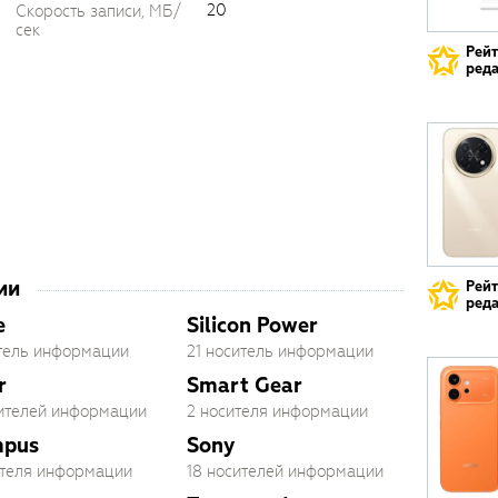
20
Скорость записи, МБ/
сек
Рей
реда
ии
Рей
реда
e
Silicon Power
итель информации
21 носитель информации
r
Smart Gear
сителей информации
2 носителя информации
mpus
Sony
ителя информации
18 носителей информации