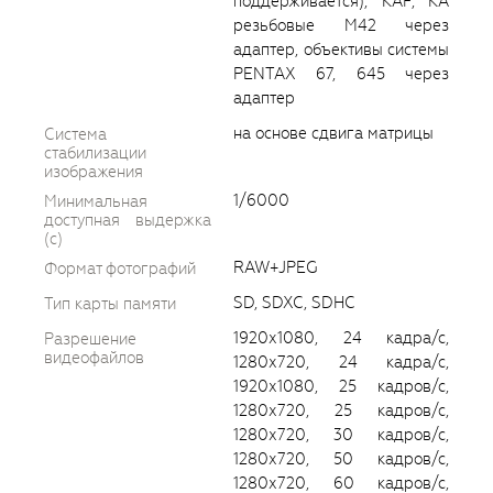
поддерживается), KAF, KA
резьбовые M42 через
адаптер, объективы системы
PENTAX 67, 645 через
адаптер
на основе сдвига матрицы
Система
стабилизации
изображения
1/6000
Минимальная
доступная выдержка
(c)
RAW+JPEG
Формат фотографий
SD, SDXC, SDHC
Тип карты памяти
1920х1080, 24 кадра/с,
Разрешение
видеофайлов
1280х720, 24 кадра/с,
1920х1080, 25 кадров/с,
1280х720, 25 кадров/с,
1280х720, 30 кадров/с,
1280х720, 50 кадров/с,
1280х720, 60 кадров/с,