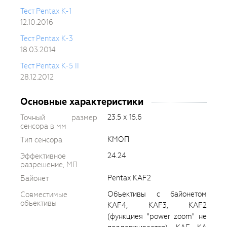
Тест Pentax K-1
12.10.2016
Тест Pentax K-3
18.03.2014
Тест Pentax K-5 II
28.12.2012
Основные характеристики
23.5 х 15.6
Точный размер
сенсора в мм
КМОП
Тип сенсора
24.24
Эффективное
разрешение, МП
Pentax KAF2
Байонет
Объективы с байонетом
Совместимые
объективы
KAF4, KAF3, KAF2
(функциея "power zoom" не