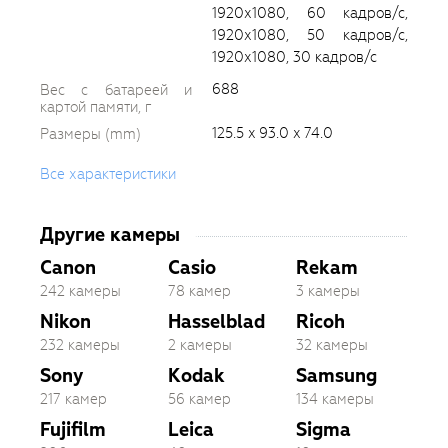
1920х1080, 60 кадров/с,
1920х1080, 50 кадров/с,
1920х1080, 30 кадров/с
688
Вес с батареей и
картой памяти, г
125.5 x 93.0 x 74.0
Размеры (mm)
Все характеристики
Другие камеры
Canon
Casio
Rekam
242 камеры
78 камер
3 камеры
Nikon
Hasselblad
Ricoh
232 камеры
2 камеры
32 камеры
Sony
Kodak
Samsung
217 камер
56 камер
134 камеры
Fujifilm
Leica
Sigma