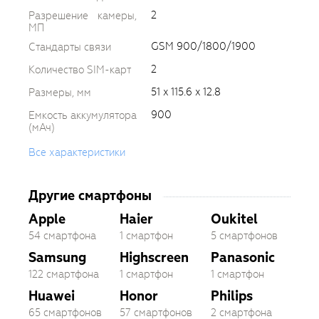
2
Разрешение камеры,
МП
GSM 900/1800/1900
Стандарты связи
2
Количество SIM-карт
51 x 115.6 x 12.8
Размеры, мм
900
Емкость аккумулятора
(мАч)
Все характеристики
Другие смартфоны
Apple
Haier
Oukitel
54 смартфона
1 смартфон
5 смартфонов
Samsung
Highscreen
Panasonic
122 смартфона
1 смартфон
1 смартфон
Huawei
Honor
Philips
65 смартфонов
57 смартфонов
2 смартфона