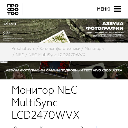
МЕНЮ
Prophotos.ru
Каталог фототехники
Мониторы
NEC
NEC MultiSync LCD2470WVX
Монитор NEC
MultiSync
LCD2470WVX
0