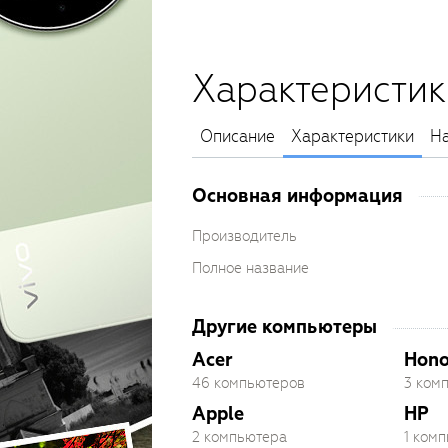
Характеристик
Описание
Характеристики
На
Основная информация
Производитель
Полное название
Другие компьютеры
Acer
Hono
46 компьютеров
3 ком
Apple
HP
2 компьютера
1 ком