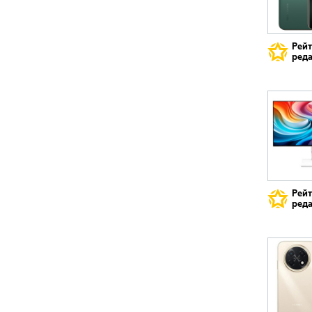
Рей
реда
Рей
реда