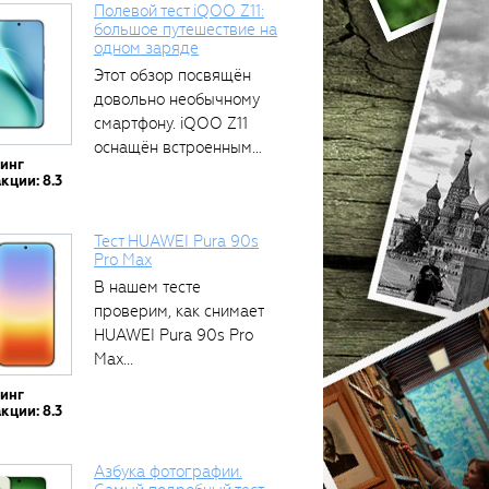
Полевой тест iQOO Z11:
большое путешествие на
одном заряде
Этот обзор посвящён
довольно необычному
смартфону. iQOO Z11
оснащён встроенным
тинг
аккумулятором...
кции: 8.3
Тест HUAWEI Pura 90s
Pro Max
В нашем тесте
проверим, как снимает
HUAWEI Pura 90s Pro
Max...
тинг
кции: 8.3
Азбука фотографии.