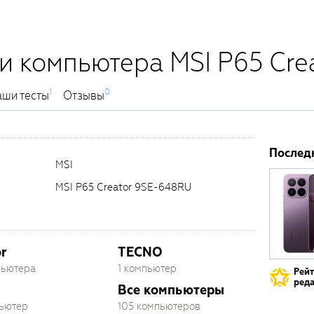
и компьютера MSI P65 Cre
1
0
ши тесты
Отзывы
Послед
MSI
MSI P65 Creator 9SE-648RU
r
TECNO
пьютера
1 компьютер
Рей
реда
Все компьютеры
пьютер
105 компьютеров