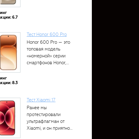
тинг
кции: 6.7
Тест Honor 600 Pro
Honor 600 Pro — это
топовая модель
«номерной» серии
смартфонов Honor,...
тинг
кции: 8.3
Тест Xiaomi 17
Ранее мы
протестировали
ультрафлагман от
Xiaomi, и он приятно
удивил своими...