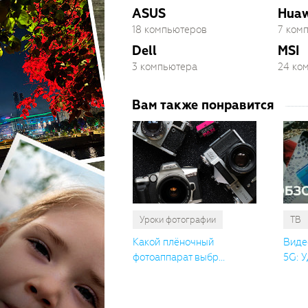
ASUS
Huaw
18 компьютеров
7 ком
Dell
MSI
3 компьютера
24 ко
Вам также понравится
Уроки фотографии
ТВ
Какой плёночный
Виде
фотоаппарат выбр...
5G: У