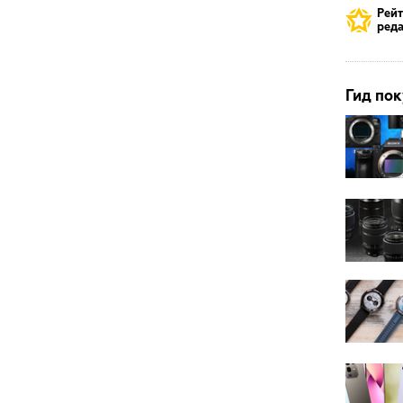
Рей
реда
Гид пок