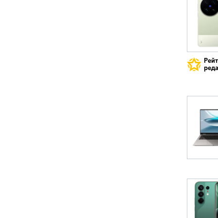
Рей
реда