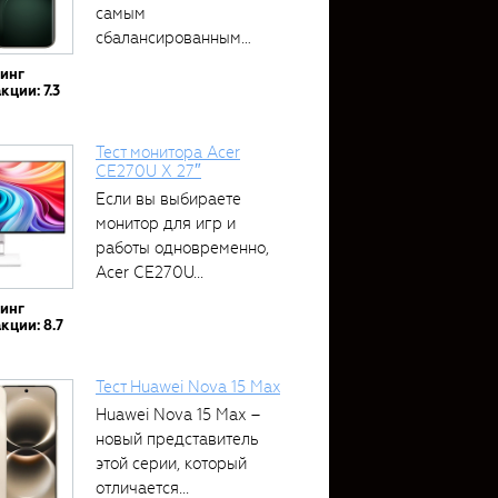
самым
сбалансированным
устройством....
тинг
кции: 7.3
Тест монитора Acer
CE270U X 27″
Если вы выбираете
монитор для игр и
работы одновременно,
Acer CE270U...
тинг
кции: 8.7
Тест Huawei Nova 15 Max
Huawei Nova 15 Max –
новый представитель
этой серии, который
отличается...