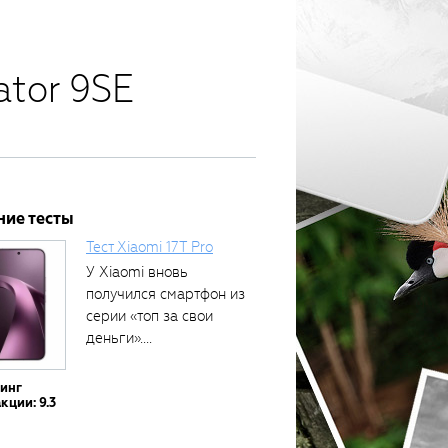
ator 9SE
ние тесты
Тест Xiaomi 17T Pro
У Xiaomi вновь
получился смартфон из
серии «топ за свои
деньги»....
тинг
кции: 9.3