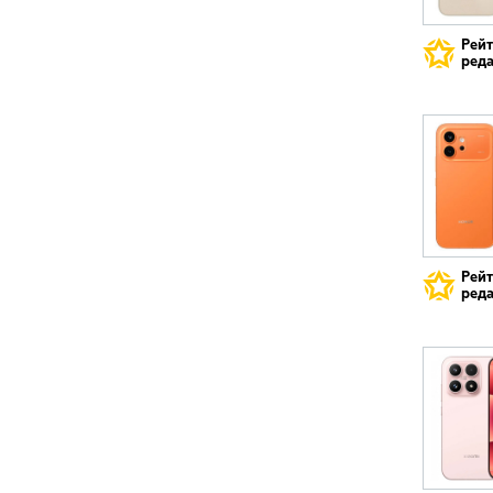
Рей
реда
Рей
реда