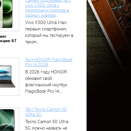
Самый подробный тест
vivo X300 Ultra с
примерами снимков в
разных жанрах
Vivo X300 Ultra стал
первым смартфоном,
который мы тестируем в
тинг
кции: 9.7
таком...
Тест HONOR MagicBook
Pro 14 2026
В 2026 году HONOR
обновил свой
флагманский ноутбук
MagicBook Pro 14....
Тест Tecno Camon 50
Ultra 5G
Tecno Camon 50 Ultra
5G можно назвать не