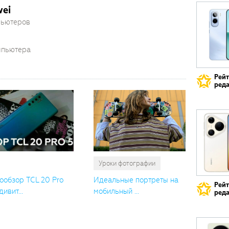
ei
пьютеров
мпьютера
Рей
реда
Уроки фотографии
ообзор TCL 20 Pro
Идеальные портреты на
Рей
дивит...
мобильный ...
реда