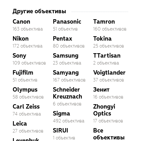
Другие объективы
Canon
Panasonic
Tamron
163 объектива
51 объектив
160 объективов
Nikon
Pentax
Tokina
172 объектива
80 объективов
25 объективов
Sony
Samsung
TTartisan
109 объективов
23 объектива
2 объектива
Fujifilm
Samyang
Voigtlander
51 объектив
167 объективов
37 объективов
Olympus
Schneider
Зенит
Kreuznach
58 объективов
16 объективов
6 объективов
Carl Zeiss
Zhongyi
Sigma
Optics
74 объектива
492 объектива
17 объективов
Leica
SIRUI
Все
27 объективов
объективы
1 объектив
Levenhuk