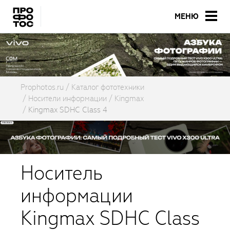
МЕНЮ
Prophotos.ru
Каталог фототехники
Носители информации
Kingmax
Kingmax SDHC Class 4
Носитель
информации
Kingmax SDHC Class