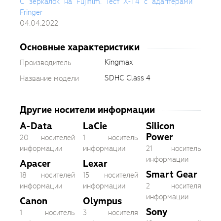
С зеркалок на Fujifilm. Тест X-T4 c адаптерами
Fringer
04.04.2022
Основные характеристики
Kingmax
Производитель
SDHC Class 4
Название модели
Другие носители информации
A-Data
LaCie
Silicon
Power
20 носителей
1 носитель
информации
информации
21 носитель
информации
Apacer
Lexar
Smart Gear
18 носителей
15 носителей
информации
информации
2 носителя
информации
Canon
Olympus
Sony
1 носитель
3 носителя