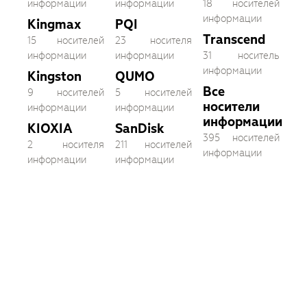
информации
информации
18 носителей
информации
Kingmax
PQI
Transcend
15 носителей
23 носителя
информации
информации
31 носитель
информации
Kingston
QUMO
Все
9 носителей
5 носителей
носители
информации
информации
информации
KIOXIA
SanDisk
395 носителей
2 носителя
211 носителей
информации
информации
информации