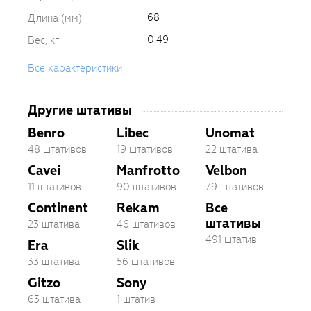
68
Длина (мм)
0.49
Вес, кг
Все характеристики
Другие штативы
Benro
Libec
Unomat
48 штативов
19 штативов
22 штатива
Cavei
Manfrotto
Velbon
11 штативов
90 штативов
79 штативов
Continent
Rekam
Все
штативы
23 штатива
46 штативов
491 штатив
Era
Slik
33 штатива
56 штативов
Gitzo
Sony
63 штатива
1 штатив