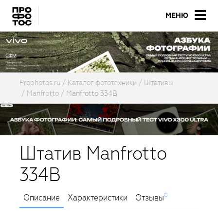
МЕНЮ
Prophotos.ru
Каталог фототехники
Штативы
Manfrotto
Manfrotto 334B
Штатив Manfrotto
334B
0
Описание
Характеристики
Отзывы