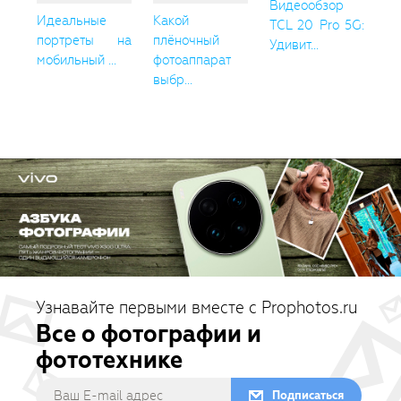
Видеообзор
Идеальные
Какой
TCL 20 Pro 5G:
портреты на
плёночный
Удивит...
мобильный ...
фотоаппарат
выбр...
Узнавайте первыми вместе с Prophotos.ru
Все о фотографии и
фототехнике
Подписаться