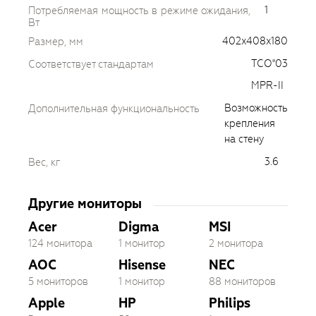
1
Потребляемая мощность в режиме ожидания,
Вт
402x408x180
Размер, мм
TCO''03
Соответствует стандартам
MPR-II
Возможность
Дополнительная функциональность
крепления
на стену
3.6
Вес, кг
Другие мониторы
Acer
Digma
MSI
124 монитора
1 монитор
2 монитора
AOC
Hisense
NEC
5 мониторов
1 монитор
88 мониторов
Apple
HP
Philips