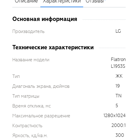
Описание
Характеристики
Отзывы
Основная информация
LG
Производитель
Технические характеристики
Flatron
Название модели
L1953S
ЖК
Тип
19
Диагональ экрана, дюймов
TN
Тип матрицы
5
Время отклика, мс
1280х1024
Максимальное разрешение
2000:1
Контрастность
300
Яркость, кд/кв.м.