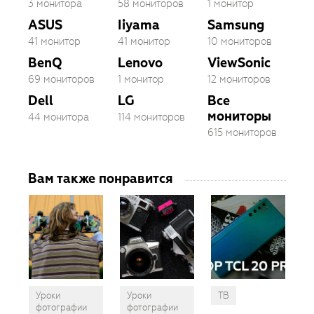
3 монитора
58 мониторов
1 монитор
ASUS
Iiyama
Samsung
41 монитор
41 монитор
10 мониторов
BenQ
Lenovo
ViewSonic
69 мониторов
1 монитор
12 мониторов
Dell
LG
Все
мониторы
44 монитора
114 мониторов
615 мониторов
Вам также понравится
Уроки
Уроки
ТВ
фотографии
фотографии