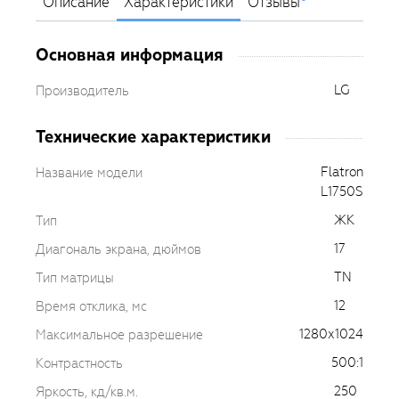
Описание
Характеристики
Отзывы
Основная информация
LG
Производитель
Технические характеристики
Flatron
Название модели
L1750S
ЖК
Тип
17
Диагональ экрана, дюймов
TN
Тип матрицы
12
Время отклика, мс
1280х1024
Максимальное разрешение
500:1
Контрастность
250
Яркость, кд/кв.м.