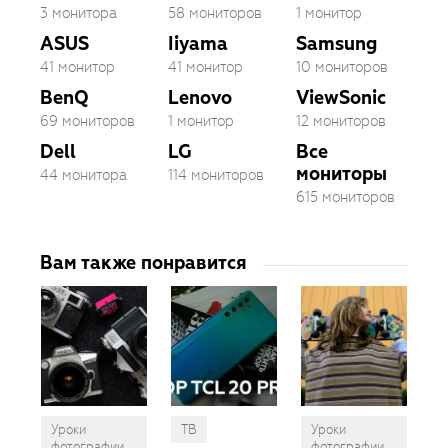
3 монитора
58 мониторов
1 монитор
ASUS
Iiyama
Samsung
41 монитор
41 монитор
10 мониторов
BenQ
Lenovo
ViewSonic
69 мониторов
1 монитор
12 мониторов
Dell
LG
Все
мониторы
44 монитора
114 мониторов
615 мониторов
Вам также понравится
Уроки
ТВ
Уроки
фотографии
фотографии