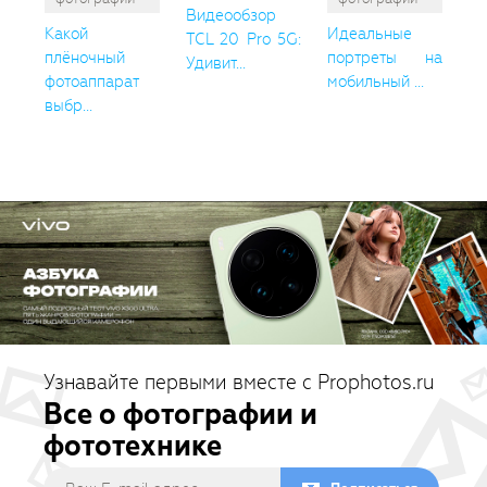
Видеообзор
Какой
Идеальные
TCL 20 Pro 5G:
плёночный
портреты на
Удивит...
фотоаппарат
мобильный ...
выбр...
Узнавайте первыми вместе с Prophotos.ru
Все о фотографии и
фототехнике