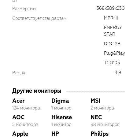
Вт
368x389x230
Размер, мм
MPR-II
Соответствует стандартам
ENERGY
STAR
DDC 2B
Plug&Play
TCO''03
4.9
Вес, кг
Другие мониторы
Acer
Digma
MSI
124 монитора
1 монитор
2 монитора
AOC
Hisense
NEC
5 мониторов
1 монитор
88 мониторов
Apple
HP
Philips