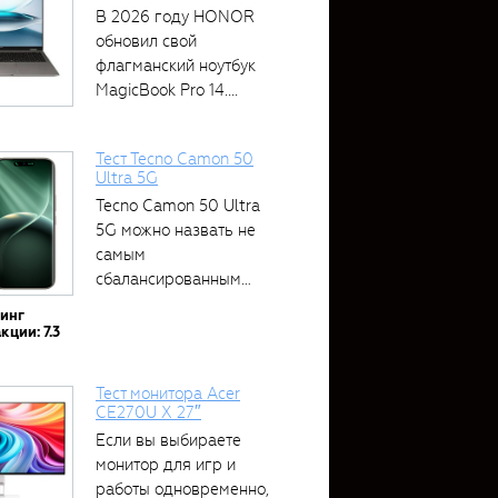
В 2026 году HONOR
обновил свой
флагманский ноутбук
MagicBook Pro 14....
Тест Tecno Camon 50
Ultra 5G
Tecno Camon 50 Ultra
5G можно назвать не
самым
сбалансированным
устройством....
тинг
кции: 7.3
Тест монитора Acer
CE270U X 27″
Если вы выбираете
монитор для игр и
работы одновременно,