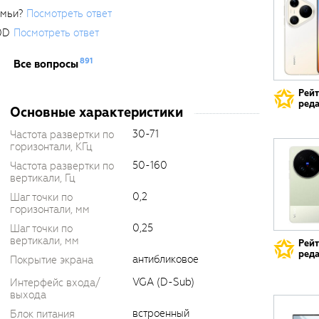
емьи?
Посмотреть ответ
0D
Посмотреть ответ
891
Все вопросы
Рей
реда
Основные характеристики
30-71
Частота развертки по
горизонтали, КГц
50-160
Частота развертки по
вертикали, Гц
0,2
Шаг точки по
горизонтали, мм
0,25
Шаг точки по
вертикали, мм
Рей
реда
антибликовое
Покрытие экрана
VGA (D-Sub)
Интерфейс входа/
выхода
встроенный
Блок питания