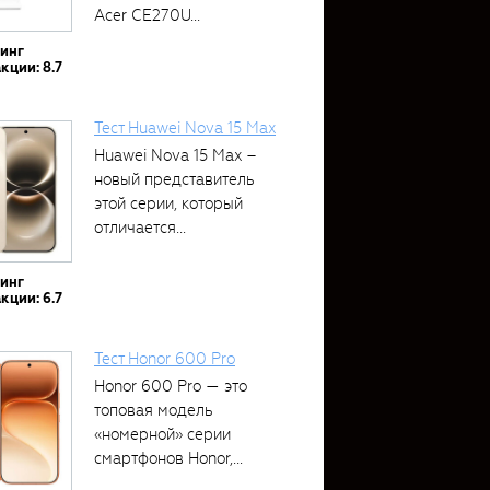
Acer CE270U...
тинг
кции: 8.7
Тест Huawei Nova 15 Max
Huawei Nova 15 Max –
новый представитель
этой серии, который
отличается...
тинг
кции: 6.7
Тест Honor 600 Pro
Honor 600 Pro — это
топовая модель
«номерной» серии
смартфонов Honor,...