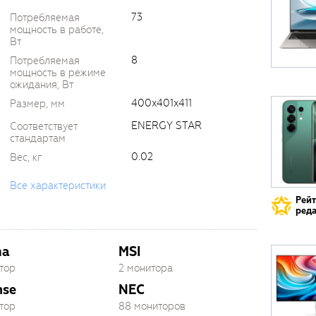
73
Потребляемая
мощность в работе,
Вт
8
Потребляемая
мощность в режиме
ожидания, Вт
400x401x411
Размер, мм
ENERGY STAR
Соответствует
стандартам
0.02
Вес, кг
Все характеристики
Рей
реда
ma
MSI
тор
2 монитора
nse
NEC
тор
88 мониторов