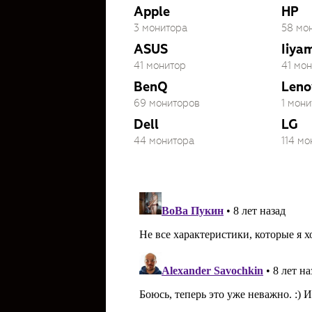
Apple
HP
3 монитора
58 мо
ASUS
Iiya
41 монитор
41 мо
BenQ
Leno
69 мониторов
1 мони
Dell
LG
44 монитора
114 м