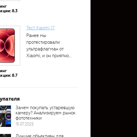
тинг
кции: 8.3
Тест Xiaomi 17
Ранее мы
протестировали
ультрафлагман от
Xiaomi, и он приятно
удивил своими...
тинг
кции: 8.7
упателя
Зачем покупать устаревшую
камеру? Анализируем рынок
фототехники
15.07.2025
Лучшие объективы для