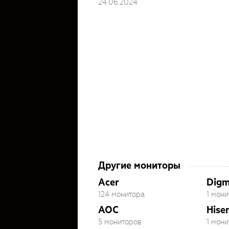
24.06.2024
Другие мониторы
Acer
Dig
124 монитора
1 мони
AOC
Hise
5 мониторов
1 мони