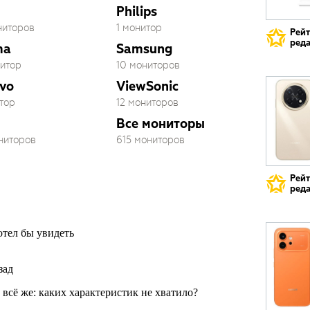
Philips
ниторов
1 монитор
Рей
реда
ma
Samsung
нитор
10 мониторов
vo
ViewSonic
тор
12 мониторов
Все мониторы
ониторов
615 мониторов
Рей
реда