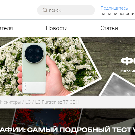
Подпишитесь
на наши новости
ателя
Новости
Статьи
Мониторы
LG
LG Flatron ez T710BH