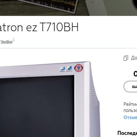
atron ez T710BH
0
тзывы
До
Б
Рейти
польз
Отзыв
Послед