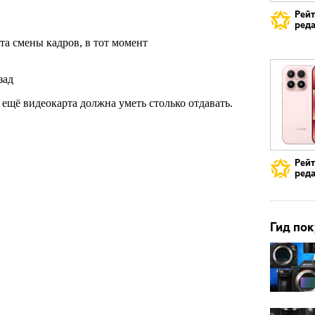
Рей
реда
Рей
реда
Гид пок