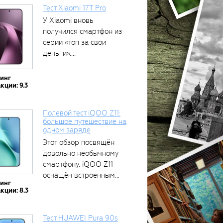
Тест Xiaomi 17T Pro
У Xiaomi вновь
получился смартфон из
серии «топ за свои
деньги»....
тинг
кции: 9.3
Полевой тест iQOO Z11:
большое путешествие на
одном заряде
Этот обзор посвящён
довольно необычному
смартфону. iQOO Z11
оснащён встроенным
тинг
аккумулятором...
кции: 8.3
Тест HUAWEI Pura 90s