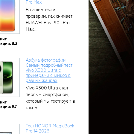
Pro Max
В нашем тесте
проверим, как снимает
HUAWEI Pura 90s Pro
Max...
тинг
кции: 8.3
Азбука фотографии.
Самый подробный тест
vivo X300 Ultra с
примерами снимков в
разных жанрах
Vivo X300 Ultra стал
первым смартфоном,
который мы тестируем в
тинг
кции: 9.7
таком...
Тест HONOR MagicBook
Pro 14 2026