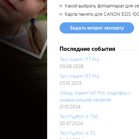
Какой выбрать фотоаппарат для с
Карта памяти для CANON EOS 10
Задать вопрос эксперту
Последние события
Тест Xiaomi 17T Pro
05.06.2026
Тест Xiaomi 15T Pro
03.10.2025
Обзор Xiaomi 14T Pro: смартфон с
универсальной камерой
21.10.2024
Тест Fujifilm X-T50
30.07.2024
Тест Fujifilm X-T5