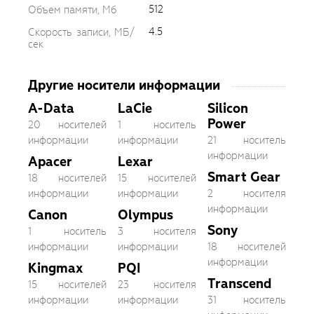
512
Объем памяти, Мб
4.5
Скорость записи, МБ/
сек
Другие носители информации
A-Data
LaCie
Silicon
Power
20 носителей
1 носитель
информации
информации
21 носитель
информации
Apacer
Lexar
Smart Gear
18 носителей
15 носителей
информации
информации
2 носителя
информации
Canon
Olympus
Sony
1 носитель
3 носителя
информации
информации
18 носителей
информации
Kingmax
PQI
Transcend
15 носителей
23 носителя
информации
информации
31 носитель