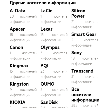
Другие носители информации
A-Data
LaCie
Silicon
Power
20 носителей
1 носитель
информации
информации
21 носитель
информации
Apacer
Lexar
Smart Gear
18 носителей
15 носителей
информации
информации
2 носителя
информации
Canon
Olympus
Sony
1 носитель
3 носителя
информации
информации
18 носителей
информации
Kingmax
PQI
Transcend
15 носителей
23 носителя
информации
информации
31 носитель
информации
Kingston
QUMO
Все
9 носителей
5 носителей
носители
информации
информации
информации
KIOXIA
SanDisk
395 носителей
2 носителя
211 носителей