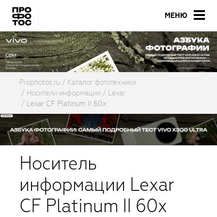
МЕНЮ
Prophotos.ru
Каталог фототехники
Носители информации
Lexar
Lexar CF Platinum II 60x
Носитель
информации Lexar
CF Platinum II 60x