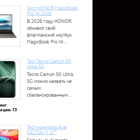
Тест HONOR MagicBook
Pro 14 2026
В 2026 году HONOR
обновил свой
флагманский ноутбук
MagicBook Pro 14....
Тест Tecno Camon 50
Ultra 5G
Tecno Camon 50 Ultra
5G можно назвать не
самым
сбалансированным
устройством....
тинг
кции: 7.3
Тест монитора Acer
CE270U X 27″