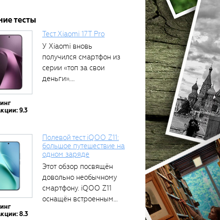
ние тесты
Тест Xiaomi 17T Pro
У Xiaomi вновь
получился смартфон из
серии «топ за свои
деньги»....
тинг
кции: 9.3
Полевой тест iQOO Z11:
большое путешествие на
одном заряде
Этот обзор посвящён
довольно необычному
смартфону. iQOO Z11
оснащён встроенным
тинг
аккумулятором...
кции: 8.3