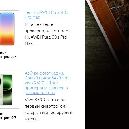
Тест HUAWEI Pura 90s
Pro Max
В нашем тесте
проверим, как снимает
HUAWEI Pura 90s Pro
Max...
тинг
кции: 8.3
Азбука фотографии.
Самый подробный тест
vivo X300 Ultra с
примерами снимков в
разных жанрах
Vivo X300 Ultra стал
первым смартфоном,
который мы тестируем в
тинг
кции: 9.7
таком...