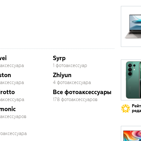
ei
Syrp
оаксессуара
1 фотоаксессуар
ston
Zhiyun
оаксессуара
4 фотоаксессуара
rotto
Все фотоаксессуары
оаксессуара
178 фотоаксессуаров
Рей
monic
реда
оаксессуаров
тоаксессуара