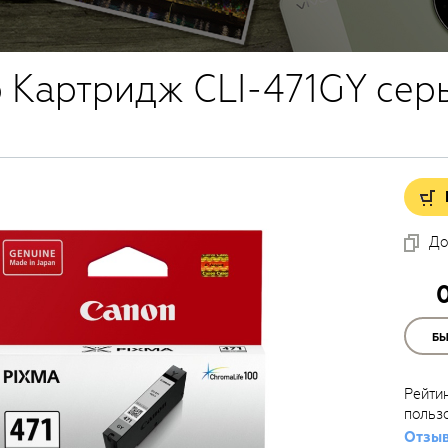
 Картридж CLI-471GY сер
До
Б
Рейти
польз
Отзыв