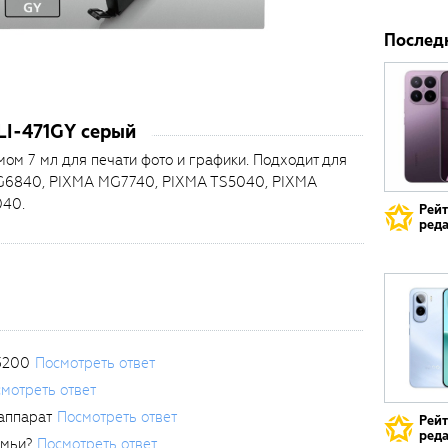
Послед
LI-471GY серый
ом 7 мл для печати фото и графики. Подходит для
G6840, PIXMA MG7740, PIXMA TS5040, PIXMA
040.
Рей
реда
3200
Посмотреть ответ
мотреть ответ
аппарат
Посмотреть ответ
Рей
реда
емьи?
Посмотреть ответ