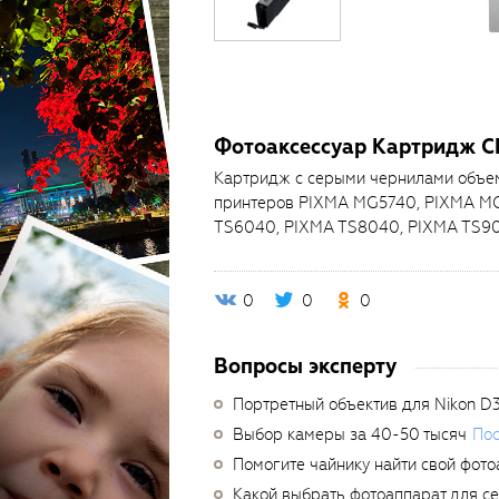
Фотоаксессуар Картридж C
Картридж с серыми чернилами объем
принтеров PIXMA MG5740, PIXMA M
TS6040, PIXMA TS8040, PIXMA TS9
0
0
0
Вопросы эксперту
Портретный объектив для Nikon D
Выбор камеры за 40-50 тысяч
Пос
Помогите чайнику найти свой фото
Какой выбрать фотоаппарат для с