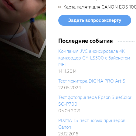
Карта памяти для CANON EOS 10
Задать вопрос эксперту
Последние события
Компания JVC анонсировала 4К
камкордер GY-LS300 с байонетом
MFT
14.11.2014
Тест монитора DIGMA PRO Art S
22.05.2024
Тест фотопринтера Epson SureColor
SC-P700
05.03.2021
PIXMA TS: тест новых принтеров
Canon
23.12.2016