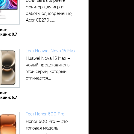
Если вы выбираете
монитор для игр и
работы одновременно,
Acer CE270U...
тинг
кции: 8.7
Тест Huawei Nova 15 Max
Huawei Nova 15 Max –
новый представитель
этой серии, который
отличается...
тинг
кции: 6.7
Тест Honor 600 Pro
Honor 600 Pro — это
топовая модель