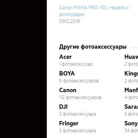
Canon PIXMA PRO-10S. Неделя с
фотографом
09.12.2016
Другие фотоаксессуары
Acer
Huaw
1 фотоаксессуар
2 фот
BOYA
King
9 фотоаксессуаров
2 фот
Canon
Manf
112 фотоаксессуаров
4 фот
DJI
Sara
2 фотоаксессуара
5 фот
Fringer
Sony
2 фотоаксессуара
34 фо