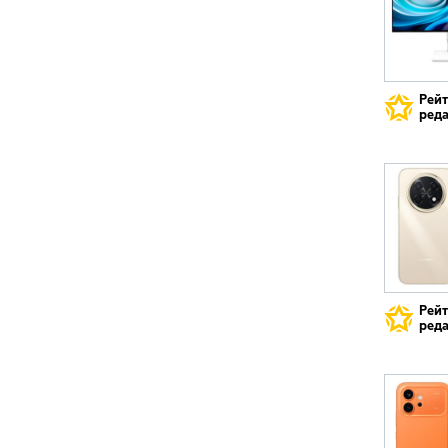
Рей
реда
Рей
реда