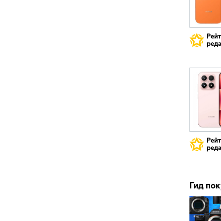
Рей
реда
Рей
реда
Гид пок