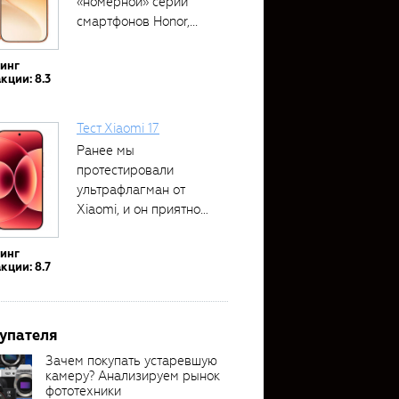
«номерной» серии
смартфонов Honor,...
тинг
кции: 8.3
Тест Xiaomi 17
Ранее мы
протестировали
ультрафлагман от
Xiaomi, и он приятно
удивил своими...
тинг
кции: 8.7
упателя
Зачем покупать устаревшую
камеру? Анализируем рынок
фототехники