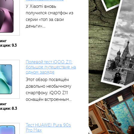
У Xiaomi вновь
получился смартфон из
серии «топ за свои
деньги»....
тинг
кции: 9.3
Полевой тест iQOO Z11:
большое путешествие на
одном заряде
Этот обзор посвящён
довольно необычному
смартфону. iQOO Z11
оснащён встроенным
тинг
аккумулятором...
кции: 8.3
Тест HUAWEI Pura 90s
Pro Max