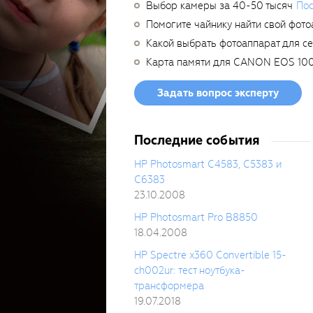
Выбор камеры за 40-50 тысяч
Пос
Помогите чайнику найти свой фото
Какой выбрать фотоаппарат для с
Карта памяти для CANON EOS 10
Задать вопрос эксперту
Последние события
HP Photosmart C4583, C5383 и
C6383
23.10.2008
HP Photosmart Pro B8850
18.04.2008
HP Spectre x360 Convertible 15-
ch002ur: тест ноутбука-
трансформера
19.07.2018