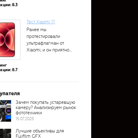
тинг
кции: 8.3
Тест Xiaomi 17
Ранее мы
протестировали
ультрафлагман от
Xiaomi, и он приятно
удивил своими...
тинг
кции: 8.7
упателя
Зачем покупать устаревшую
камеру? Анализируем рынок
фототехники
15.07.2025
Лучшие объективы для
Fujifilm GFX