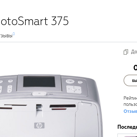
otoSmart 375
0
тзывы
До
Б
Рейти
польз
Отзыв
Послед