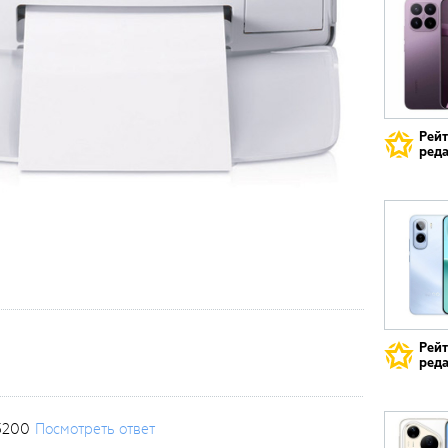
Рей
реда
Рей
реда
3200
Посмотреть ответ