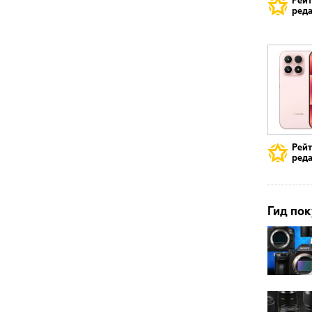
Рей
реда
Рей
реда
Гид пок