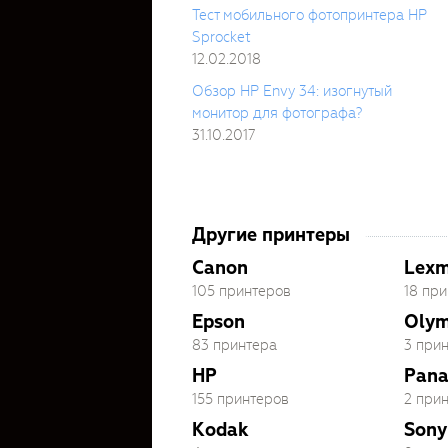
Тест мобильного фотопринтера HP
Sprocket
12.02.2018
Обзор HP Envy 34: изогнутый
монитор для фотографа?
31.10.2017
Другие принтеры
Canon
Lex
105 принтеров
18 пр
Epson
Oly
83 принтера
3 при
HP
Pana
155 принтеров
2 при
Kodak
Sony