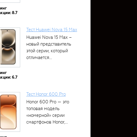
тинг
кции: 8.7
Тест Huawei Nova 15 Max
Huawei Nova 15 Max –
новый представитель
этой серии, который
отличается...
тинг
кции: 6.7
Тест Honor 600 Pro
Honor 600 Pro — это
топовая модель
«номерной» серии
смартфонов Honor,...