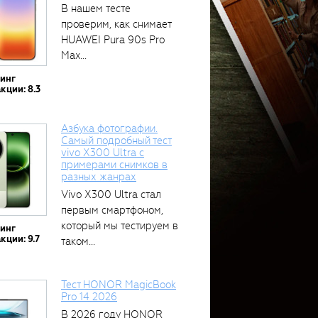
В нашем тесте
проверим, как снимает
HUAWEI Pura 90s Pro
Max...
тинг
кции: 8.3
Азбука фотографии.
Самый подробный тест
vivo X300 Ultra с
примерами снимков в
разных жанрах
Vivo X300 Ultra стал
первым смартфоном,
который мы тестируем в
тинг
кции: 9.7
таком...
Тест HONOR MagicBook
Pro 14 2026
В 2026 году HONOR