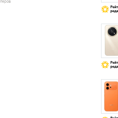
нтеров
Рей
реда
Рей
реда