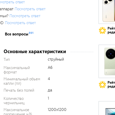
мотреть ответ
аппарат
Посмотреть ответ
емьи?
Посмотреть ответ
0D
Посмотреть ответ
Рей
реда
891
Все вопросы
Основные характеристики
струйный
Тип
A6
Максимальный
формат
4
Минимальный объем
Рей
капли (пл)
реда
да
Печать без полей
1
Количество
чернильниц
1200x1200
Максимальное
разрешение ч/б