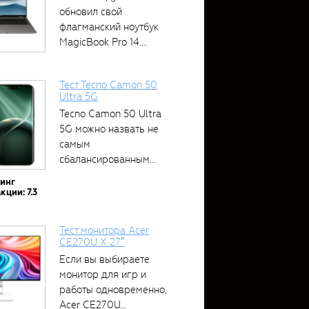
обновил свой
флагманский ноутбук
MagicBook Pro 14....
Тест Tecno Camon 50
Ultra 5G
Tecno Camon 50 Ultra
5G можно назвать не
самым
сбалансированным
устройством....
тинг
кции: 7.3
Тест монитора Acer
CE270U X 27″
Если вы выбираете
монитор для игр и
работы одновременно,
Acer CE270U...