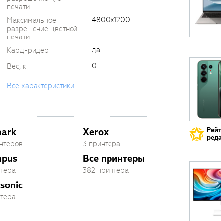
печати
4800x1200
Максимальное
разрешение цветной
печати
да
Кард-ридер
0
Вес, кг
Все характеристики
Рей
mark
Xerox
реда
интеров
3 принтера
mpus
Все принтеры
нтера
382 принтера
sonic
нтера