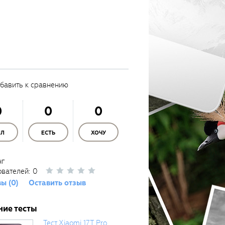
бавить к сравнению
0
0
0
ЫЛ
ЕСТЬ
ХОЧУ
нг
ователей:
0
ы (0)
Оставить отзыв
ние тесты
Тест Xiaomi 17T Pro