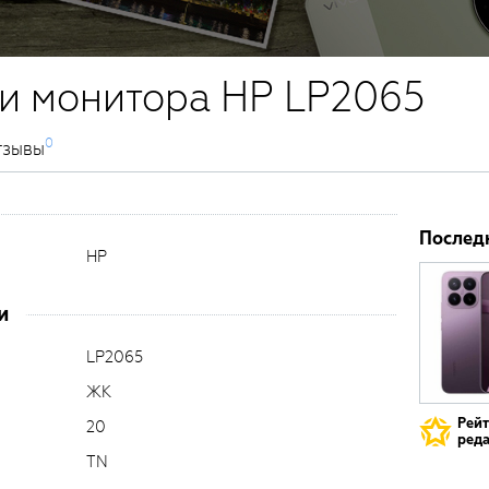
и монитора HP LP2065
0
тзывы
Послед
HP
и
LP2065
ЖК
Рей
20
реда
TN