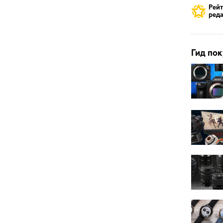
Рей
реда
Гид пок