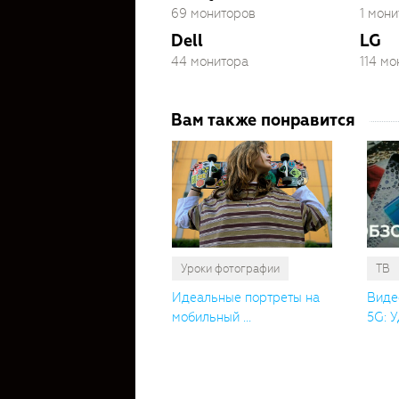
69 мониторов
1 мони
Dell
LG
44 монитора
114 м
Вам также понравится
Уроки фотографии
ТВ
Идеальные портреты на
Виде
мобильный ...
5G: У