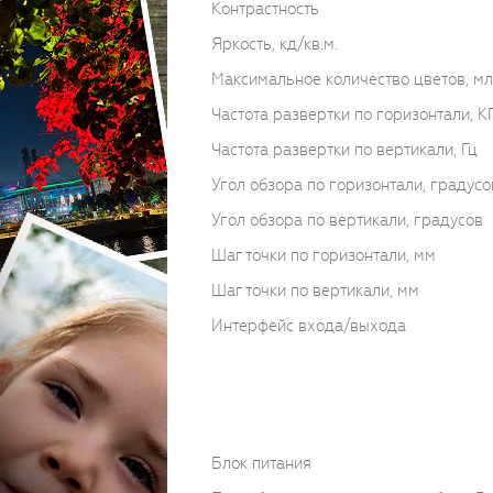
Контрастность
Яркость, кд/кв.м.
Максимальное количество цветов, мл
Частота развертки по горизонтали, К
Частота развертки по вертикали, Гц
Угол обзора по горизонтали, градусо
Угол обзора по вертикали, градусов
Шаг точки по горизонтали, мм
Шаг точки по вертикали, мм
Интерфейс входа/выхода
Блок питания