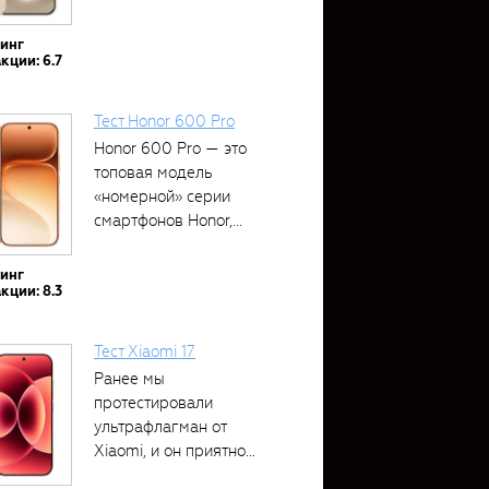
тинг
кции: 6.7
Тест Honor 600 Pro
Honor 600 Pro — это
топовая модель
«номерной» серии
смартфонов Honor,...
тинг
кции: 8.3
Тест Xiaomi 17
Ранее мы
протестировали
ультрафлагман от
Xiaomi, и он приятно
удивил своими...