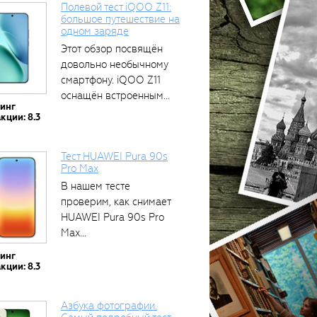
Полевой тест iQOO Z11:
большое путешествие на
одном заряде
Этот обзор посвящён
довольно необычному
смартфону. iQOO Z11
оснащён встроенным
тинг
аккумулятором...
кции: 8.3
Тест HUAWEI Pura 90s
Pro Max
В нашем тесте
проверим, как снимает
HUAWEI Pura 90s Pro
Max...
тинг
кции: 8.3
Азбука фотографии.