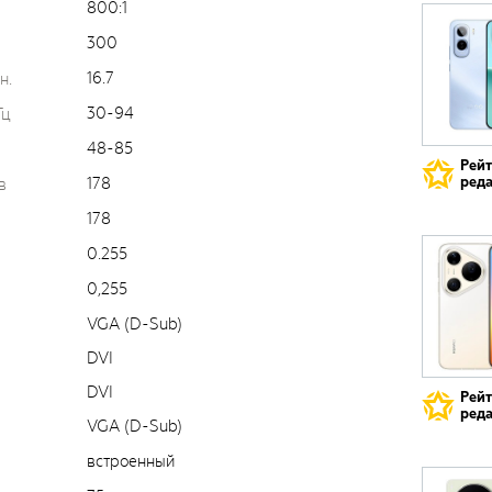
800:1
300
16.7
н.
30-94
Гц
48-85
Рей
178
реда
в
178
0.255
0,255
VGA (D-Sub)
DVI
DVI
Рей
реда
VGA (D-Sub)
встроенный