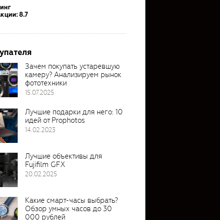
тинг
кции: 8.7
упателя
Зачем покупать устаревшую
камеру? Анализируем рынок
фототехники
15.07.2025
Лучшие подарки для него: 10
идей от Prophotos
14.02.2023
Лучшие объективы для
Fujifilm GFX
20.02.2025
Какие смарт-часы выбрать?
Обзор умных часов до 30
000 рублей