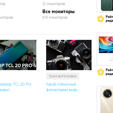
тор
12 мониторов
Все мониторы
Рей
ониторов
615 мониторов
реда
Рей
реда
Уроки фотографии
ообзор TCL 20 Pro
Какой плёночный
дивит...
фотоаппарат выбр...