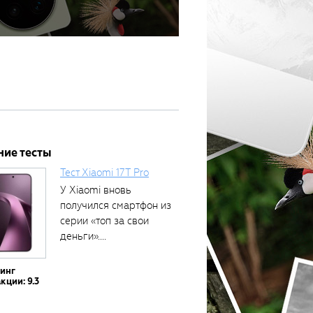
ние тесты
Тест Xiaomi 17T Pro
У Xiaomi вновь
получился смартфон из
серии «топ за свои
деньги»....
тинг
кции: 9.3