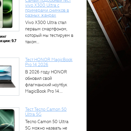
Самый подробный тест
vivo X300 Ultra с
примерами снимков в
разных жанрах
Vivo X300 Ultra стал
первым смартфоном,
который мы тестируем в
тинг
кции: 9.7
таком...
Тест HONOR MagicBook
Pro 14 2026
В 2026 году HONOR
обновил свой
флагманский ноутбук
MagicBook Pro 14....
Тест Tecno Camon 50
Ultra 5G
Tecno Camon 50 Ultra
5G можно назвать не