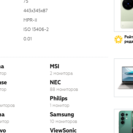
75
443x345x87
MPR-II
ISO 13406-2
Рей
0.01
реда
ma
MSI
тор
2 монитора
nse
NEC
тор
88 мониторов
Philips
ниторов
1 монитор
ma
Samsung
нитор
10 мониторов
vo
ViewSonic