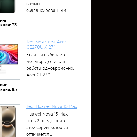
самым
сбалансированным
устройством....
тинг
кции: 7.3
Тест монитора Acer
CE270U X 27″
Если вы выбираете
монитор для игр и
работы одновременно,
Acer CE270U...
тинг
кции: 8.7
Тест Huawei Nova 15 Max
Huawei Nova 15 Max –
новый представитель
этой серии, который
отличается...