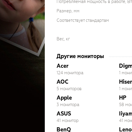
Потребляемая мощность в работе, Вт
Размер, мм
Соответствует стандартам
Вес, кг
Другие мониторы
Acer
Dig
124 монитора
1 мони
AOC
Hise
5 мониторов
1 мони
Apple
HP
3 монитора
58 мо
ASUS
Iiya
41 монитор
41 мо
BenQ
Leno