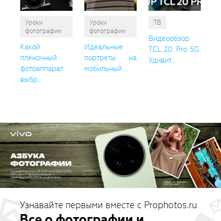
Уроки
Уроки
ТВ
фотографии
фотографии
Видеообзор
Какой
Идеальные
TCL 20 Pro 5G:
плёночный
портреты на
Удивит...
фотоаппарат
мобильный ...
выбр...
Узнавайте первыми вместе с Prophotos.ru
Все о фотографии и