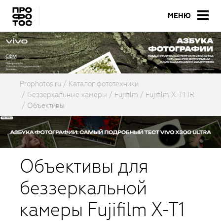
МЕНЮ
Prophotos.ru
Каталог фототехники
Беззеркальные камеры
Fujifilm
Fujifilm X-T1 IR
Объективы
Объективы для
беззеркальной
камеры Fujifilm X-T1