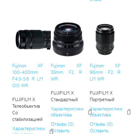
Fujinon XF
Fujinon XF
Fujinon XF
100-400mm
35mm F2 R
90mm F2 R
F4.5-5.6 R LM
WR
LM WR
OIS WR
FUJIFILM X
FUJIFILM X
FUJIFILM X
Стандартный
Портретный
Телеобъектив
Характеристики
Характеристики
Со
объектива
объектива
стабилизацией
Отзывы (0)
Отзывы (0)
Характеристики
Оставить
Оставить