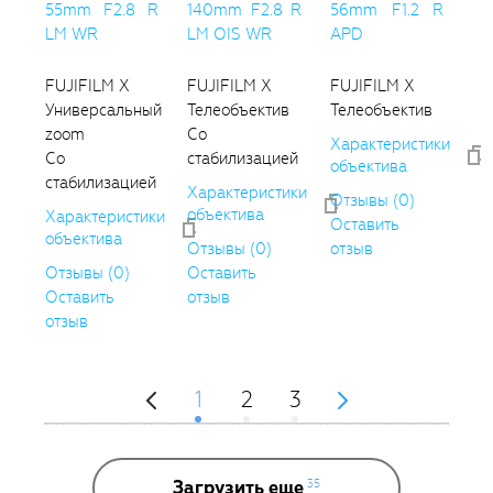
55mm F2.8 R
140mm F2.8 R
56mm F1.2 R
LM WR
LM OIS WR
APD
FUJIFILM X
FUJIFILM X
FUJIFILM X
Универсальный
Телеобъектив
Телеобъектив
zoom
Со
Характеристики
Со
стабилизацией
объектива
стабилизацией
Характеристики
Отзывы (0)
объектива
Характеристики
Оставить
объектива
Отзывы (0)
отзыв
Отзывы (0)
Оставить
Оставить
отзыв
отзыв
1
2
3
Загрузить еще
35