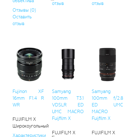
объектива
отзыв
отзыв
Отзывы (0)
Оставить
отзыв
Fujinon XF
Samyang
Samyang
16mm F1.4 R
100mm T3.1
100mm f/2.8
WR
VDSLR ED
ED UMC
UMC MACRO
MACRO
Fuijfilm X
Fuijfilm X
FUJIFILM X
Широкоугольный
FUJIFILM X
FUJIFILM X
Характеристики