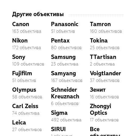
Другие объективы
Canon
Panasonic
Tamron
163 объектива
51 объектив
160 объективов
Nikon
Pentax
Tokina
172 объектива
80 объективов
25 объективов
Sony
Samsung
TTartisan
109 объективов
23 объектива
2 объектива
Fujifilm
Samyang
Voigtlander
51 объектив
167 объективов
37 объективов
Olympus
Schneider
Зенит
Kreuznach
58 объективов
16 объективов
6 объективов
Carl Zeiss
Zhongyi
Sigma
Optics
74 объектива
492 объектива
17 объективов
Leica
SIRUI
Все
27 объективов
объективы