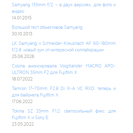
Samyang 135mm f/2 – в двух версиях, для фото и
видео
14.01.2015
Большой тест объективов Samyang
30.10.2013
LK Samyang x Schneider-Kreuznach AF 60-180mm
f/2.8: новый зум от интересной коллаборации
25.06.2026
Cosina анонсировала Voigtländer MACRO APO-
ULTRON 35mm F2 для Fujifilm X
18.07.2022
Tamron 17–70mm F2.8 Di III-A VC RXD: теперь и
для байонета Fujifilm X
17.06.2022
Tokina SZ 33mm F1.2: светосильный фикс для
Fujifilm X и Sony E
23.05.2022