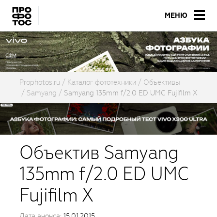
МЕНЮ
Prophotos.ru
Каталог фототехники
Объективы
Samyang
Samyang 135mm f/2.0 ED UMC Fujifilm X
Объектив Samyang
135mm f/2.0 ED UMC
Fujifilm X
Дата анонса:
15.01.2015