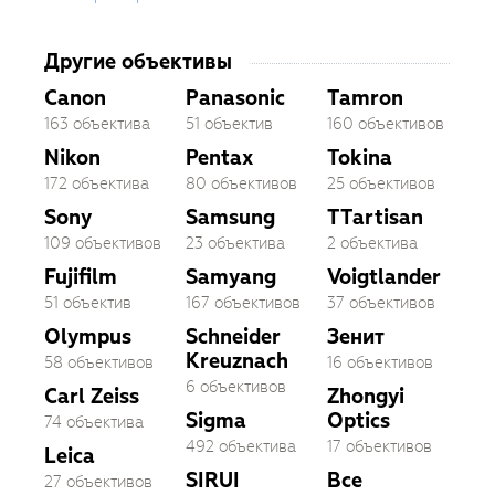
Другие объективы
Canon
Panasonic
Tamron
163 объектива
51 объектив
160 объективов
Nikon
Pentax
Tokina
172 объектива
80 объективов
25 объективов
Sony
Samsung
TTartisan
109 объективов
23 объектива
2 объектива
Fujifilm
Samyang
Voigtlander
51 объектив
167 объективов
37 объективов
Olympus
Schneider
Зенит
Kreuznach
58 объективов
16 объективов
6 объективов
Carl Zeiss
Zhongyi
Sigma
Optics
74 объектива
492 объектива
17 объективов
Leica
SIRUI
Все
27 объективов