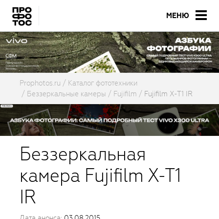
МЕНЮ
Prophotos.ru
Каталог фототехники
Беззеркальные камеры
Fujifilm
Fujifilm X-T1 IR
Беззеркальная
камера Fujifilm X-T1
IR
Дата анонса:
03.08.2015