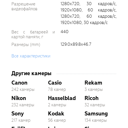
1280х720, 30 кадров/с,
Разрешение
видеофайлов
1920х1080, 60 кадров/с,
1280х720, 60 кадров/с,
1920х1080, 30 кадров/с
440
Вес с батареей и
картой памяти, г
129.0х89.8х46.7
Размеры (mm)
Все характеристики
Другие камеры
Canon
Casio
Rekam
242 камеры
78 камер
3 камеры
Nikon
Hasselblad
Ricoh
232 камеры
2 камеры
32 камеры
Sony
Kodak
Samsung
217 камер
56 камер
134 камеры