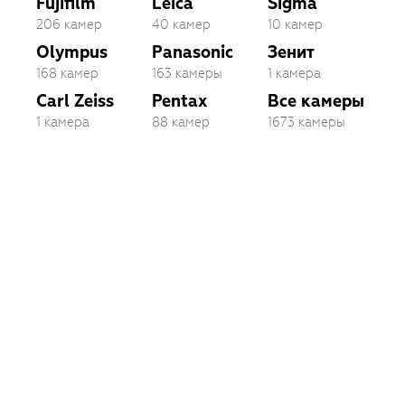
Fujifilm
Leica
Sigma
206 камер
40 камер
10 камер
Olympus
Panasonic
Зенит
168 камер
163 камеры
1 камера
Carl Zeiss
Pentax
Все камеры
1 камера
88 камер
1673 камеры