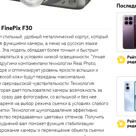
Послед
 FinePix F30
ет стильный, удобный металлический корпус, который
я функциями камеры, а меню на русском языке
. Эта модель обладает более точным и быстрым
оявляться в условиях низкой освещенности. “Умная
Рей
реда
 другими компонентами технологии Real Photo,
дре и оптимизирует уровень яркости вспышки и
ческой кожи будут переданы максимально
и сверхвысокой чувствительности. Технология
оторая дает пользователю камеры возможность за
 сразу две фотографии, со вспышкой и без нее.
 время на выбор режима съемки в условиях слабого
ветки. Технология шумоподавления эффективно
ество передаваемых цветовых оттенков. Получить
Рей
руднений вам поможет функция стабилизации
реда
 дрожание камеры и перемещение объекта съемки