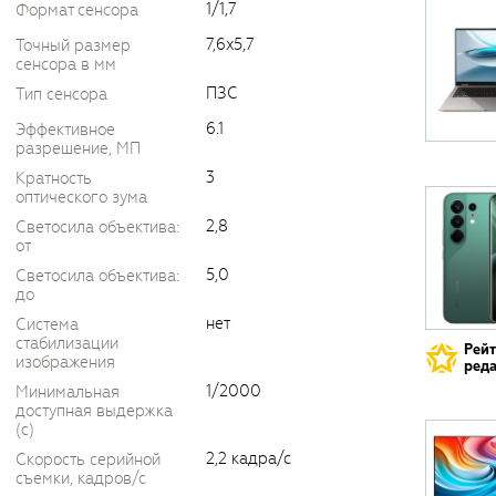
1/1,7
Формат сенсора
7,6x5,7
Точный размер
сенсора в мм
ПЗС
Тип сенсора
6.1
Эффективное
разрешение, МП
3
Кратность
оптического зума
2,8
Светосила объектива:
от
5,0
Светосила объектива:
до
нет
Система
стабилизации
Рей
изображения
реда
1/2000
Минимальная
доступная выдержка
(c)
2,2 кадра/с
Скорость серийной
съемки, кадров/с