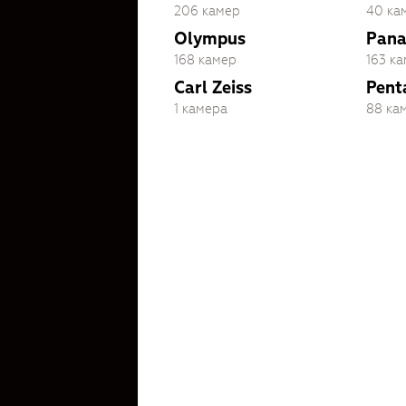
206 камер
40 ка
Olympus
Pana
168 камер
163 к
Carl Zeiss
Pent
1 камера
88 ка