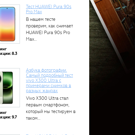
Тест HUAWEI Pura 90s
Pro Max
В нашем тесте
проверим, как снимает
HUAWEI Pura 90s Pro
Max...
тинг
кции: 8.3
Азбука фотографии.
Самый подробный тест
vivo X300 Ultra с
примерами снимков в
разных жанрах
Vivo X300 Ultra стал
первым смартфоном,
который мы тестируем в
тинг
кции: 9.7
таком...