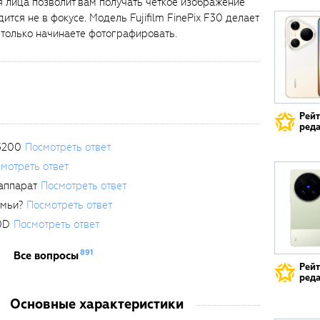
 лица позволит вам получать чёткое изображение
ится не в фокусе. Модель Fujifilm FinePix F30 делает
 только начинаете фотографировать.
Рей
реда
3200
Посмотреть ответ
мотреть ответ
аппарат
Посмотреть ответ
емьи?
Посмотреть ответ
0D
Посмотреть ответ
891
Все вопросы
Рей
реда
Основные характеристики