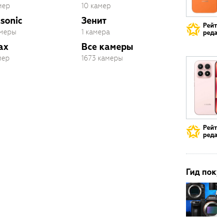
мер
10 камер
sonic
Зенит
Рей
амеры
1 камера
реда
ax
Все камеры
мер
1673 камеры
Рей
реда
Гид пок