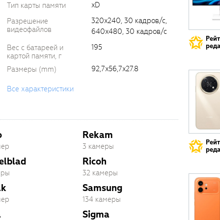
xD
Тип карты памяти
320x240, 30 кадров/с,
Разрешение
видеофайлов
640x480, 30 кадров/с
Рей
реда
195
Вес с батареей и
картой памяти, г
92,7x56,7x27.8
Размеры (mm)
Все характеристики
o
Rekam
Рей
мер
3 камеры
реда
elblad
Ricoh
еры
32 камеры
ak
Samsung
мер
134 камеры
a
Sigma