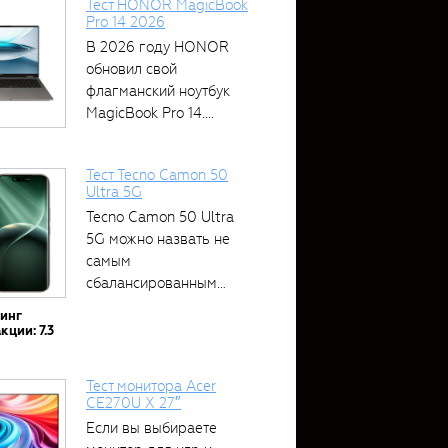
Тест HONOR MagicBook
Pro 14 2026
В 2026 году HONOR
обновил свой
флагманский ноутбук
MagicBook Pro 14....
Тест Tecno Camon 50
Ultra 5G
Tecno Camon 50 Ultra
5G можно назвать не
самым
сбалансированным
устройством....
тинг
кции: 7.3
Тест монитора Acer
CE270U X 27″
Если вы выбираете