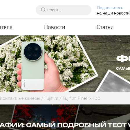
Подпишитесь
на наши новости
ателя
Новости
Статьи
Компактные камеры
Fujifilm
Fujifilm FinePix F30