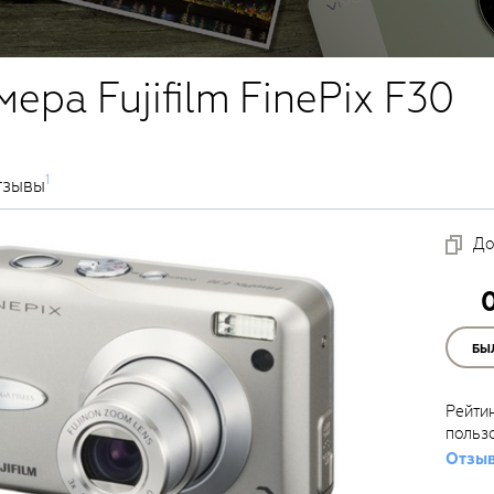
ера Fujifilm FinePix F30
1
тзывы
До
БЫ
Рейти
польз
Отзыв