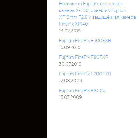
Новинки от Fujifilm: системная
камера X-T30, объектив Fujinon
XF16mm F2.8 и защищённая камера
FinePix XP140
14.02.2019
Fujifilm FinePix F300EXR
15.09.2010
Fujifilm FinePix F80EXR
30.07.2010
Fujifilm FinePix F200EXR
12.08.2009
Fujifilm FinePix F100fd
15.03.2009