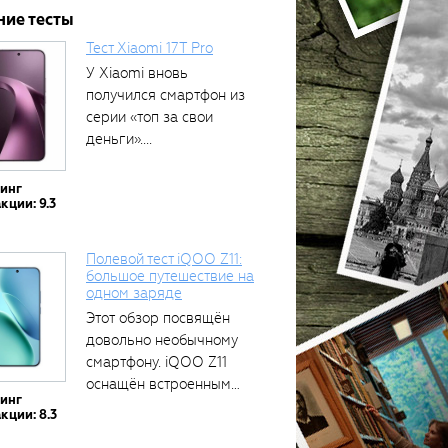
ние тесты
Тест Xiaomi 17T Pro
У Xiaomi вновь
получился смартфон из
серии «топ за свои
деньги»....
тинг
кции: 9.3
Полевой тест iQOO Z11:
большое путешествие на
одном заряде
Этот обзор посвящён
довольно необычному
смартфону. iQOO Z11
оснащён встроенным
тинг
аккумулятором...
кции: 8.3