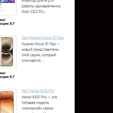
монитор для игр и
работы одновременно,
Acer CE270U...
тинг
кции: 8.7
Тест Huawei Nova 15 Max
Huawei Nova 15 Max –
новый представитель
этой серии, который
отличается...
тинг
кции: 6.7
Тест Honor 600 Pro
Honor 600 Pro — это
топовая модель
«номерной» серии