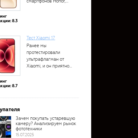
смартфонов Honor,...
тинг
кции: 8.3
Тест Xiaomi 17
Ранее мы
протестировали
ультрафлагман от
Xiaomi, и он приятно
удивил своими...
тинг
кции: 8.7
упателя
Зачем покупать устаревшую
камеру? Анализируем рынок
фототехники
15.07.2025