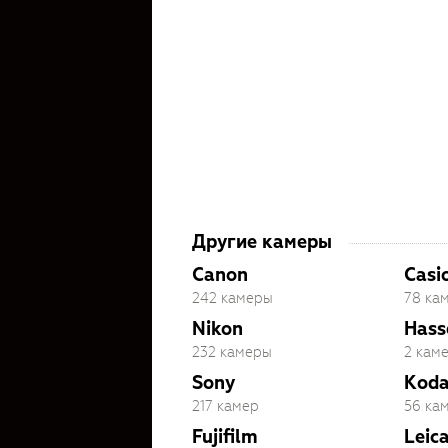
Другие камеры
Canon
Casi
242 камеры
78 ка
Nikon
Hass
232 камеры
2 кам
Sony
Kod
217 камер
56 ка
Fujifilm
Leic