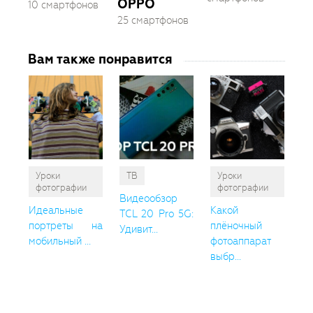
OPPO
10 смартфонов
25 смартфонов
Вам также понравится
Уроки
ТВ
Уроки
фотографии
фотографии
Видеообзор
Идеальные
Какой
TCL 20 Pro 5G:
портреты на
плёночный
Удивит...
мобильный ...
фотоаппарат
выбр...