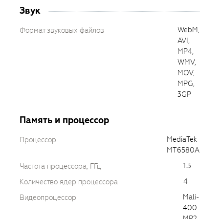
Звук
WebM,
Формат звуковых файлов
AVI,
MP4,
WMV,
MOV,
MPG,
3GP
Память и процессор
MediaTek
Процессор
MT6580A
1.3
Частота процессора, ГГц
4
Количество ядер процессора
Mali-
Видеопроцессор
400
MP2