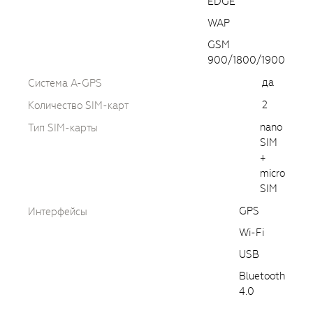
EDGE
WAP
GSM
900/1800/1900
да
Cистема A-GPS
2
Количество SIM-карт
nano
Тип SIM-карты
SIM
+
micro
SIM
GPS
Интерфейсы
Wi-Fi
USB
Bluetooth
4.0