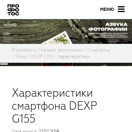
МЕНЮ
Prophotos.ru
Каталог фототехники
Смартфоны
Dexp
DEXP G155
Характеристики
Характеристики
смартфона DEXP
G155
Дата анонса:
27.02.2018