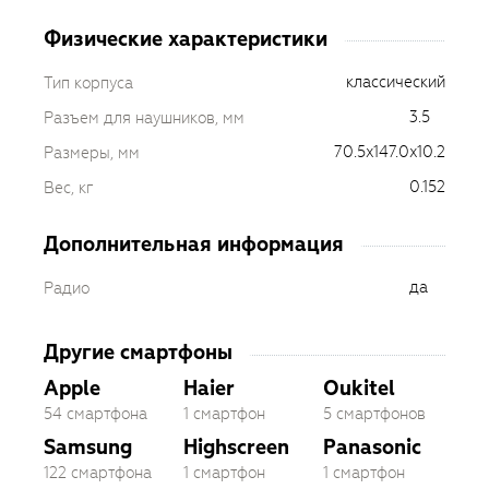
Физические характеристики
классический
Тип корпуса
3.5
Разъем для наушников, мм
70.5x147.0x10.2
Размеры, мм
0.152
Вес, кг
Дополнительная информация
да
Радио
Другие смартфоны
Apple
Haier
Oukitel
54 смартфона
1 смартфон
5 смартфонов
Samsung
Highscreen
Panasonic
122 смартфона
1 смартфон
1 смартфон