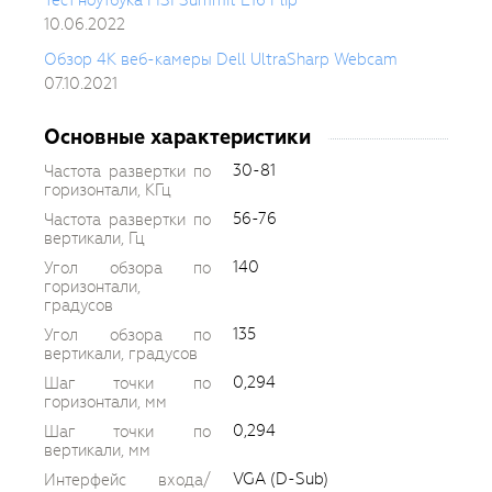
Тест ноутбука MSI Summit E16 Flip
10.06.2022
Обзор 4K веб-камеры Dell UltraSharp Webcam
07.10.2021
Основные характеристики
30-81
Частота развертки по
горизонтали, КГц
56-76
Частота развертки по
вертикали, Гц
140
Угол обзора по
горизонтали,
градусов
135
Угол обзора по
вертикали, градусов
0,294
Шаг точки по
горизонтали, мм
0,294
Шаг точки по
вертикали, мм
VGA (D-Sub)
Интерфейс входа/