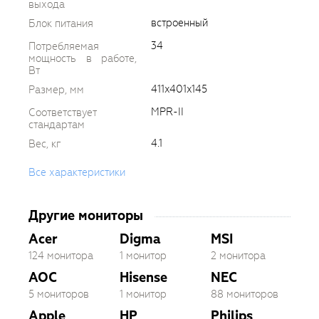
выхода
встроенный
Блок питания
34
Потребляемая
мощность в работе,
Вт
411x401x145
Размер, мм
MPR-II
Соответствует
стандартам
4.1
Вес, кг
Все характеристики
Другие мониторы
Acer
Digma
MSI
124 монитора
1 монитор
2 монитора
AOC
Hisense
NEC
5 мониторов
1 монитор
88 мониторов
Apple
HP
Philips