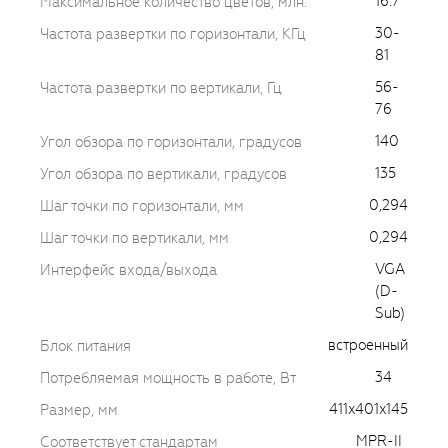
16.7
Максимальное количество цветов, млн.
30-
Частота развертки по горизонтали, КГц
81
56-
Частота развертки по вертикали, Гц
76
140
Угол обзора по горизонтали, градусов
135
Угол обзора по вертикали, градусов
0,294
Шаг точки по горизонтали, мм
0,294
Шаг точки по вертикали, мм
VGA
Интерфейс входа/выхода
(D-
Sub)
встроенный
Блок питания
34
Потребляемая мощность в работе, Вт
411x401x145
Размер, мм
MPR-II
Соответствует стандартам