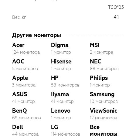
TCO''03
4.1
Вес, кг
Другие мониторы
Acer
Digma
MSI
124 монитора
1 монитор
2 монитора
AOC
Hisense
NEC
5 мониторов
1 монитор
88 мониторов
Apple
HP
Philips
3 монитора
58 мониторов
1 монитор
ASUS
Iiyama
Samsung
41 монитор
41 монитор
10 мониторов
BenQ
Lenovo
ViewSonic
69 мониторов
1 монитор
12 мониторов
Dell
LG
Все
мониторы
44 монитора
114 мониторов