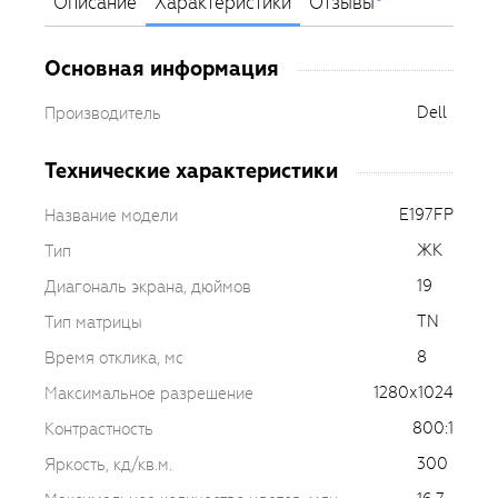
Описание
Характеристики
Отзывы
Основная информация
Dell
Производитель
Технические характеристики
E197FP
Название модели
ЖК
Тип
19
Диагональ экрана, дюймов
TN
Тип матрицы
8
Время отклика, мс
1280х1024
Максимальное разрешение
800:1
Контрастность
300
Яркость, кд/кв.м.