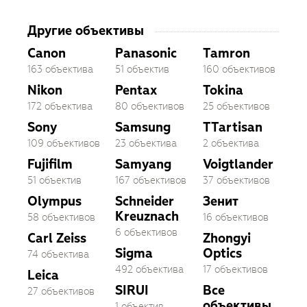
Другие объективы
Canon
Panasonic
Tamron
163 объектива
51 объектив
160 объективов
Nikon
Pentax
Tokina
172 объектива
80 объективов
25 объективов
Sony
Samsung
TTartisan
109 объективов
23 объектива
2 объектива
Fujifilm
Samyang
Voigtlander
51 объектив
167 объективов
37 объективов
Olympus
Schneider
Зенит
Kreuznach
58 объективов
16 объективов
6 объективов
Carl Zeiss
Zhongyi
Sigma
Optics
74 объектива
492 объектива
17 объективов
Leica
SIRUI
Все
27 объективов
объективы
1 объектив