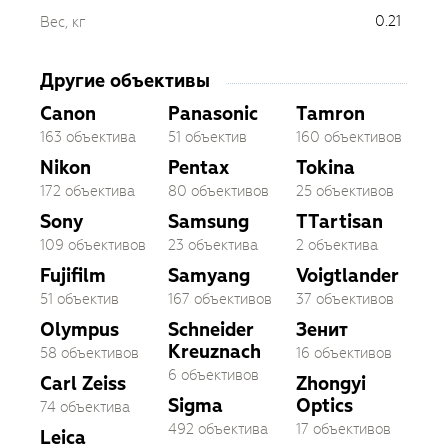
0.21
Вес, кг
Другие объективы
Canon
Panasonic
Tamron
163 объектива
51 объектив
160 объективов
Nikon
Pentax
Tokina
172 объектива
80 объективов
25 объективов
Sony
Samsung
TTartisan
109 объективов
23 объектива
2 объектива
Fujifilm
Samyang
Voigtlander
51 объектив
167 объективов
37 объективов
Olympus
Schneider
Зенит
Kreuznach
58 объективов
16 объективов
6 объективов
Carl Zeiss
Zhongyi
Sigma
Optics
74 объектива
492 объектива
17 объективов
Leica