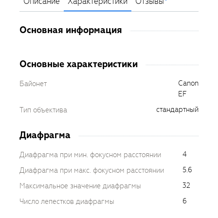
Описание
Характеристики
Отзывы
Основная информация
Основные характеристики
Canon
Байонет
EF
стандартный
Тип объектива
Диафрагма
4
Диафрагма при мин. фокусном расстоянии
5.6
Диафрагма при макс. фокусном расстоянии
32
Максимальное значение диафрагмы
6
Число лепестков диафрагмы