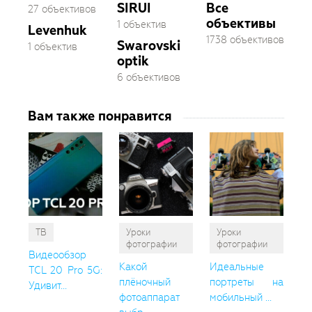
SIRUI
Все
27 объективов
объективы
1 объектив
Levenhuk
1738 объективов
Swarovski
1 объектив
optik
6 объективов
Вам также понравится
ТВ
Уроки
Уроки
фотографии
фотографии
Видеообзор
Какой
Идеальные
TCL 20 Pro 5G:
плёночный
портреты на
Удивит...
фотоаппарат
мобильный ...