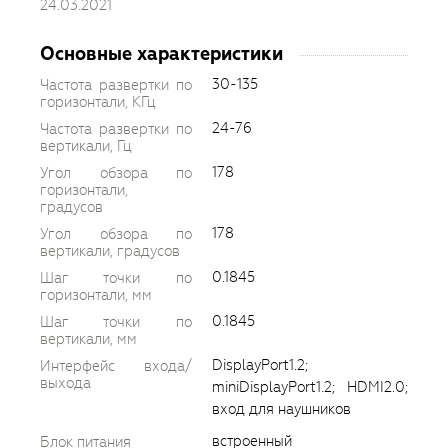
24.03.2021
Основные характеристики
30-135
Частота развертки по
горизонтали, КГц
24-76
Частота развертки по
вертикали, Гц
178
Угол обзора по
горизонтали,
градусов
178
Угол обзора по
вертикали, градусов
0.1845
Шаг точки по
горизонтали, мм
0.1845
Шаг точки по
вертикали, мм
DisplayPort1.2;
Интерфейс входа/
выхода
miniDisplayPort1.2; HDMI2.0;
вход для наушников
встроенный
Блок питания