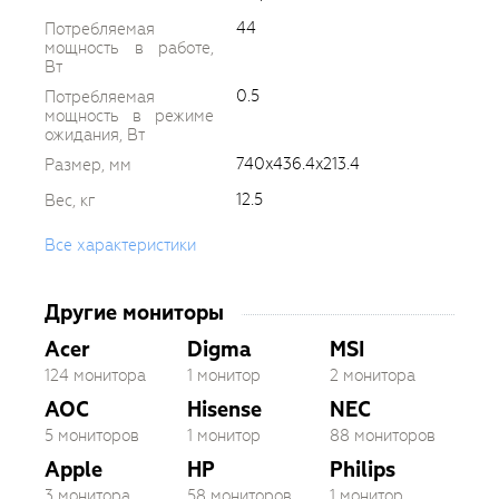
44
Потребляемая
мощность в работе,
Вт
0.5
Потребляемая
мощность в режиме
ожидания, Вт
740x436.4x213.4
Размер, мм
12.5
Вес, кг
Все характеристики
Другие мониторы
Acer
Digma
MSI
124 монитора
1 монитор
2 монитора
AOC
Hisense
NEC
5 мониторов
1 монитор
88 мониторов
Apple
HP
Philips
3 монитора
58 мониторов
1 монитор