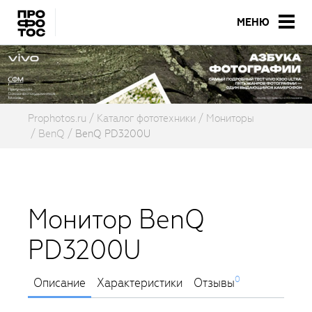
МЕНЮ
Prophotos.ru
Каталог фототехники
Мониторы
BenQ
BenQ PD3200U
Монитор BenQ
PD3200U
0
Описание
Характеристики
Отзывы