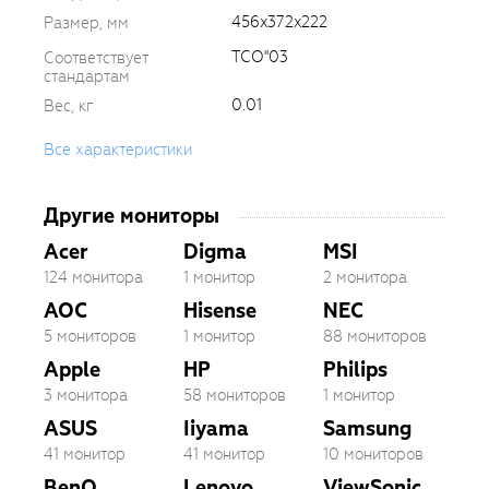
456x372x222
Размер, мм
TCO''03
Соответствует
стандартам
0.01
Вес, кг
Все характеристики
Другие мониторы
Acer
Digma
MSI
124 монитора
1 монитор
2 монитора
AOC
Hisense
NEC
5 мониторов
1 монитор
88 мониторов
Apple
HP
Philips
3 монитора
58 мониторов
1 монитор
ASUS
Iiyama
Samsung
41 монитор
41 монитор
10 мониторов
BenQ
Lenovo
ViewSonic