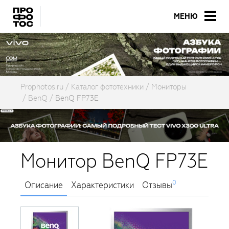
МЕНЮ
Prophotos.ru
Каталог фототехники
Мониторы
BenQ
BenQ FP73E
Монитор BenQ FP73E
0
Описание
Характеристики
Отзывы