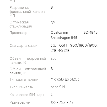
МП
8
Разрешение
фронтальной камеры,
МП
да
Оптическая
стабилизация
Qualcomm SDM845
Процессор
Snapdragon 845
3G, GSM 900/1800/1900,
Стандарты связи
LTE, 4G LTE
256
Объем встроенной
памяти, Гб
8
Объем оперативной
памяти, Гб
MicroSD до 512Gb
Тип карты памяти
nano SIM
Тип SIM-карты
2
Количество SIM-карт
153 x 75.7 x 7.9
Размеры, мм