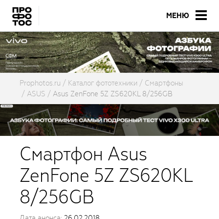
МЕНЮ
Prophotos.ru
Каталог фототехники
Смартфоны
ASUS
Asus ZenFone 5Z ZS620KL 8/256GB
Смартфон Asus
ZenFone 5Z ZS620KL
8/256GB
Дата анонса:
26.02.2018