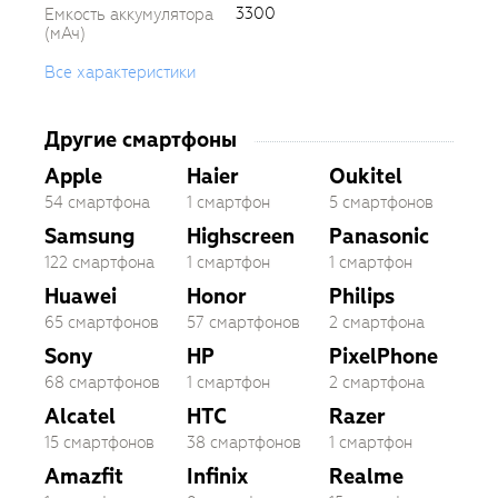
3300
Емкость аккумулятора
(мАч)
Все характеристики
Другие смартфоны
Apple
Haier
Oukitel
54 смартфона
1 смартфон
5 смартфонов
Samsung
Highscreen
Panasonic
122 смартфона
1 смартфон
1 смартфон
Huawei
Honor
Philips
65 смартфонов
57 смартфонов
2 смартфона
Sony
HP
PixelPhone
68 смартфонов
1 смартфон
2 смартфона
Alcatel
HTC
Razer
15 смартфонов
38 смартфонов
1 смартфон
Amazfit
Infinix
Realme