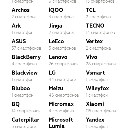
1 смартфон
9 смартфонов
15 смартфонов
Archos
iQOO
TCL
2 смартфона
3 смартфона
2 смартфона
Ark
Jinga
TECNO
1 смартфон
2 смартфона
14 смартфонов
ASUS
LeEco
Vertex
57 смартфонов
5 смартфонов
2 смартфона
BlackBerry
Lenovo
Vivo
4 смартфона
26 смартфонов
28 смартфонов
Blackview
LG
Vsmart
1 смартфон
44 смартфона
1 смартфон
Bluboo
Meizu
Wileyfox
1 смартфон
46 смартфонов
1 смартфон
BQ
Micromax
Xiaomi
14 смартфонов
4 смартфона
115 смартфонов
Caterpillar
Microsoft
Yandex
Lumia
3 смартфона
1 смартфон