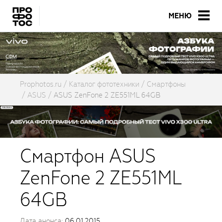
МЕНЮ
Prophotos.ru
Каталог фототехники
Смартфоны
ASUS
ASUS ZenFone 2 ZE551ML 64GB
Смартфон ASUS
ZenFone 2 ZE551ML
64GB
Дата анонса:
06.01.2015