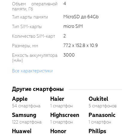
4
Объем оперативной
памяти, Гб
MicroSD до 64Gb
Тип карты памяти
micro SIM
Тип SIM-карты
2
Количество SIM-карт
77.2 x 152.8 x 10.9
Размеры, мм
3000
Емкость аккумулятора
(мАч)
Все характеристики
Другие смартфоны
Apple
Haier
Oukitel
54 смартфона
1 смартфон
5 смартфонов
Samsung
Highscreen
Panasonic
122 смартфона
1 смартфон
1 смартфон
Huawei
Honor
Philips