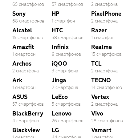
65 смартфонов
57 смартфонов
2 смартфона
Sony
HP
PixelPhone
68 смартфонов
1 смартфон
2 смартфона
Alcatel
HTC
Razer
15 смартфонов
38 смартфонов
1 смартфон
Amazfit
Infinix
Realme
1 смартфон
9 смартфонов
15 смартфонов
Archos
iQOO
TCL
2 смартфона
3 смартфона
2 смартфона
Ark
Jinga
TECNO
1 смартфон
2 смартфона
14 смартфонов
ASUS
LeEco
Vertex
57 смартфонов
5 смартфонов
2 смартфона
BlackBerry
Lenovo
Vivo
4 смартфона
26 смартфонов
28 смартфонов
Blackview
LG
Vsmart
1 смартфон
44 смартфона
1 смартфон