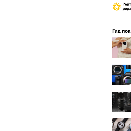
Рей
реда
Гид пок