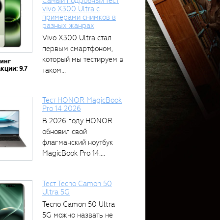
Самый подробный тест
vivo X300 Ultra с
примерами снимков в
разных жанрах
Vivo X300 Ultra стал
первым смартфоном,
который мы тестируем в
тинг
кции: 9.7
таком...
Тест HONOR MagicBook
Pro 14 2026
В 2026 году HONOR
обновил свой
флагманский ноутбук
MagicBook Pro 14....
Тест Tecno Camon 50
Ultra 5G
Tecno Camon 50 Ultra
5G можно назвать не