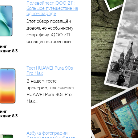
Полевой тест iQOO Z11:
большое путешествие на
одном заряде
тся
Этот обзор посвящён
довольно необычному
смартфону. iQOO Z11
оснащён встроенным
тинг
аккумулятором...
кции: 8.3
Тест HUAWEI Pura 90s
Pro Max
В нашем тесте
проверим, как снимает
HUAWEI Pura 90s Pro
Max...
тинг
кции: 8.3
Азбука фотографии.