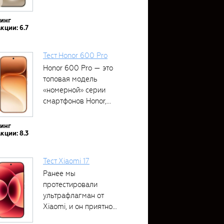
тинг
кции: 6.7
Тест Honor 600 Pro
Honor 600 Pro — это
топовая модель
«номерной» серии
смартфонов Honor,...
тинг
кции: 8.3
Тест Xiaomi 17
Ранее мы
протестировали
ультрафлагман от
Xiaomi, и он приятно
удивил своими...