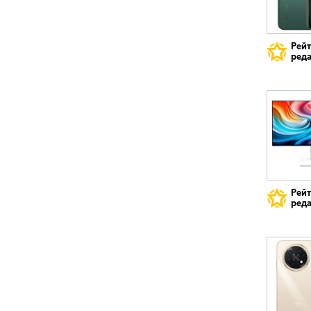
Рей
реда
Рей
реда