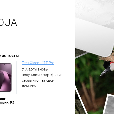
90UA
ние тесты
Тест Xiaomi 17T Pro
У Xiaomi вновь
получился смартфон из
серии «топ за свои
деньги»....
тинг
кции: 9.3