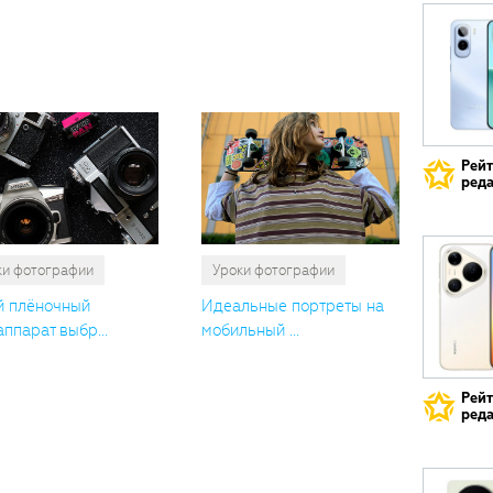
Вам
также
понрави
Рей
реда
ки фотографии
Уроки фотографии
й плёночный
Идеальные портреты на
ппарат выбр...
мобильный ...
Рей
реда