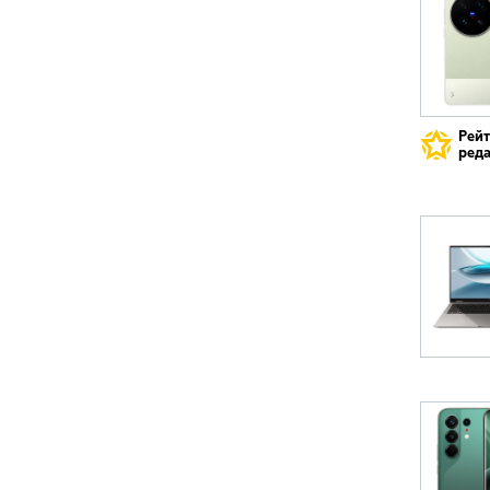
Рей
реда