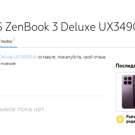
S ZenBook 3 Deluxe UX34
0
тзывы
 Deluxe UX3490UA
оставьте, пожалуйста, свой отзыв.
 мнение.
Послед
ывов пока нет
Рей
реда