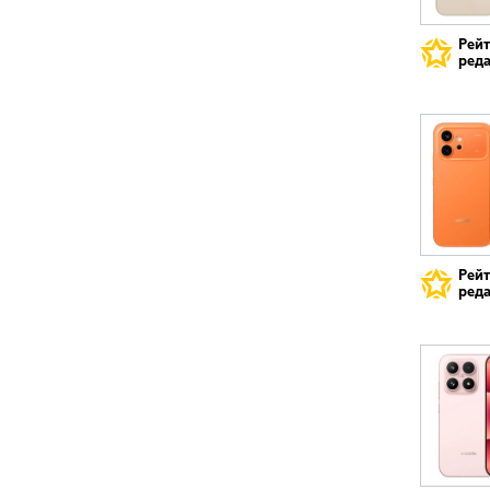
Рей
реда
Рей
реда