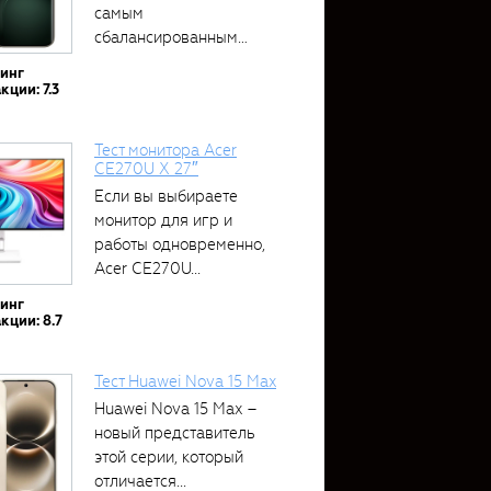
самым
сбалансированным
устройством....
тинг
кции: 7.3
Тест монитора Acer
CE270U X 27″
Если вы выбираете
монитор для игр и
работы одновременно,
Acer CE270U...
тинг
кции: 8.7
Тест Huawei Nova 15 Max
Huawei Nova 15 Max –
новый представитель
этой серии, который
отличается...