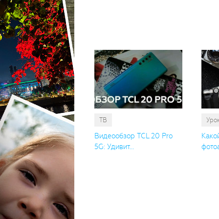
ТВ
Уро
Видеообзор TCL 20 Pro
Како
5G: Удивит...
фотоа