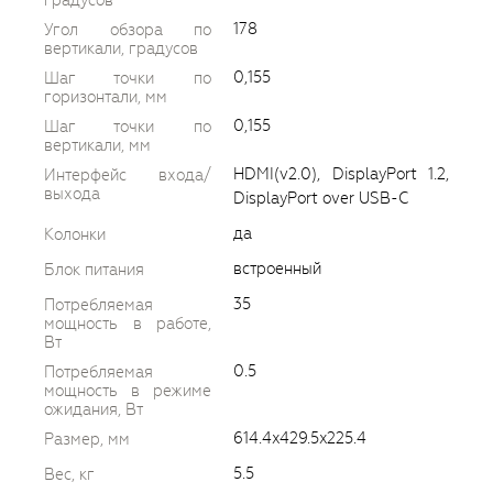
178
Угол обзора по
вертикали, градусов
0,155
Шаг точки по
горизонтали, мм
0,155
Шаг точки по
вертикали, мм
HDMI(v2.0), DisplayPort 1.2,
Интерфейс входа/
выхода
DisplayPort over USB-C
да
Колонки
встроенный
Блок питания
35
Потребляемая
мощность в работе,
Вт
0.5
Потребляемая
мощность в режиме
ожидания, Вт
614.4x429.5x225.4
Размер, мм
5.5
Вес, кг