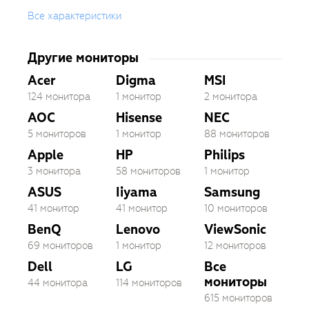
Все характеристики
Другие мониторы
Acer
Digma
MSI
124 монитора
1 монитор
2 монитора
AOC
Hisense
NEC
5 мониторов
1 монитор
88 мониторов
Apple
HP
Philips
3 монитора
58 мониторов
1 монитор
ASUS
Iiyama
Samsung
41 монитор
41 монитор
10 мониторов
BenQ
Lenovo
ViewSonic
69 мониторов
1 монитор
12 мониторов
Dell
LG
Все
мониторы
44 монитора
114 мониторов
615 мониторов