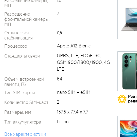
12
Разрешение камеры,
МП
7
Разрешение
фронтальной камеры,
МП
да
Оптическая
стабилизация
Apple A12 Bionic
Процессор
GPRS, LTE, EDGE, 3G,
Стандарты связи
GSM 900/1800/1900, 4G
LTE
64
Объем встроенной
памяти, Гб
nano SIM + eSIM
Тип SIM-карты
Рей
реда
2
Количество SIM-карт
157.5 x 77.4 x 7.7
Размеры, мм
Li-Ion
Тип аккумулятора
Все характеристики