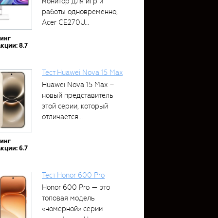
монитор для игр и
работы одновременно,
Acer CE270U...
тинг
кции: 8.7
Тест Huawei Nova 15 Max
Huawei Nova 15 Max –
новый представитель
этой серии, который
отличается...
тинг
кции: 6.7
Тест Honor 600 Pro
Honor 600 Pro — это
топовая модель
«номерной» серии