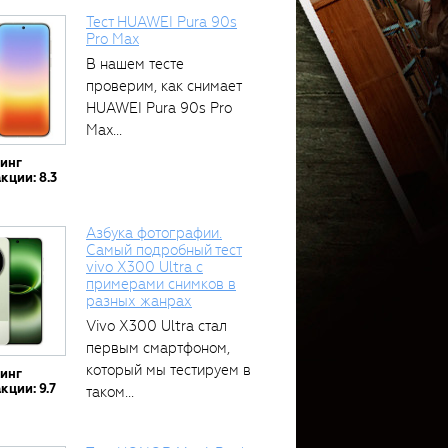
Тест HUAWEI Pura 90s
Pro Max
В нашем тесте
проверим, как снимает
HUAWEI Pura 90s Pro
Max...
тинг
кции: 8.3
Азбука фотографии.
Самый подробный тест
vivo X300 Ultra с
примерами снимков в
разных жанрах
Vivo X300 Ultra стал
первым смартфоном,
который мы тестируем в
тинг
кции: 9.7
таком...