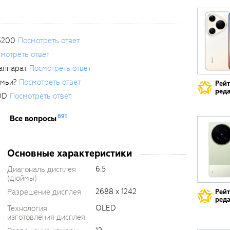
3200
Посмотреть ответ
мотреть ответ
аппарат
Посмотреть ответ
емьи?
Посмотреть ответ
Рей
реда
0D
Посмотреть ответ
891
Все вопросы
Основные характеристики
6.5
Диагональ дисплея
(дюймы)
2688 x 1242
Разрешение дисплея
Рей
реда
OLED
Технология
изготовления дисплея