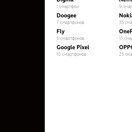
1 смартфон
9 сма
Doogee
Noki
7 смартфонов
35 см
Fly
OneP
5 смартфонов
13 см
Google Pixel
OPP
10 смартфонов
25 см