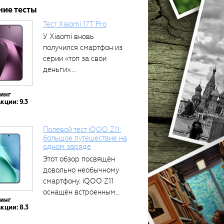
ние тесты
Тест Xiaomi 17T Pro
У Xiaomi вновь
получился смартфон из
серии «топ за свои
деньги»....
тинг
кции: 9.3
Полевой тест iQOO Z11:
большое путешествие на
одном заряде
Этот обзор посвящён
довольно необычному
смартфону. iQOO Z11
оснащён встроенным
тинг
аккумулятором...
кции: 8.3