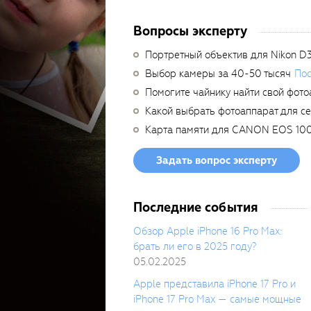
Вопросы эксперту
Портретный объектив для Nikon D
Выбор камеры за 40-50 тысяч
Пос
Помогите чайнику найти свой фото
Какой выбрать фотоаппарат для с
Карта памяти для CANON EOS 10
Задать вопрос эксперту
Последние события
Обзор Apple iPhone 16 Pro Max:
брать ли его в 2025 году?
05.02.2025
Apple представила iPhone 17 Pro и
iPhone 17 Pro Max — самые мощные