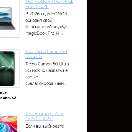
Тест HONOR MagicBook
Pro 14 2026
В 2026 году HONOR
обновил свой
флагманский ноутбук
MagicBook Pro 14....
Тест Tecno Camon 50
Ultra 5G
Tecno Camon 50 Ultra
5G можно назвать не
самым
сбалансированным
устройством....
тинг
кции: 7.3
Тест монитора Acer
CE270U X 27″
Если вы выбираете