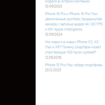
модели в истории компании
10.09.2025
iPhone 16 Pro и iPhone 16 Pro Max:
увеличенные дисплеи, продвинутая
камера с записью видео 4K 120 FPS
и ИИ Apple Intelligence
10.09.2024
Что нового в новых iPhone XS, XS
Max и XR? Почему смартфон может
стоит больше 100 тысяч рублей?
12.09.2018
iPhone 15 Pro Max: обзор смартфона
25.12.2023