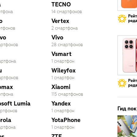
a
TECNO
ртфона
14 смартфонов
Рей
o
Vertex
реда
ртфонов
2 смартфона
vo
Vivo
артфонов
28 смартфонов
Vsmart
артфона
1 смартфон
u
Wileyfox
артфонов
1 смартфон
Рей
реда
omax
Xiaomi
ртфона
115 смартфонов
osoft Lumia
Yandex
Гид пок
артфонов
1 смартфон
rola
YotaPhone
артфона
1 смартфон
os
ZTE