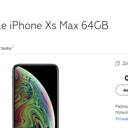
e iPhone Xs Max 64GB
0
тзывы
До
Б
Рейти
польз
Отзыв