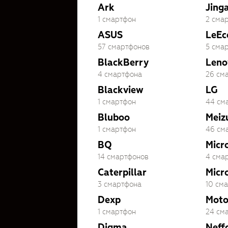
Ark
Jing
1 смартфон
2 сма
ASUS
LeEc
57 смартфонов
5 сма
BlackBerry
Leno
4 смартфона
26 см
Blackview
LG
1 смартфон
44 см
Bluboo
Meiz
1 смартфон
46 см
BQ
Micr
14 смартфонов
4 сма
Caterpillar
Micr
3 смартфона
10 см
Dexp
Moto
1 смартфон
24 см
Digma
Neff