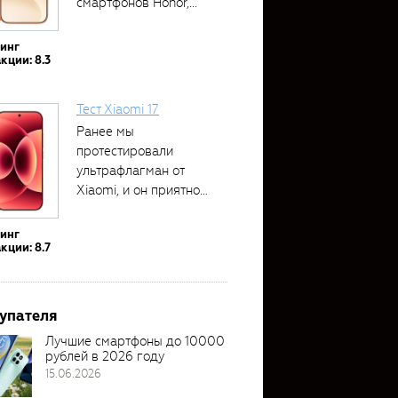
смартфонов Honor,...
тинг
кции: 8.3
Тест Xiaomi 17
Ранее мы
протестировали
ультрафлагман от
Xiaomi, и он приятно
удивил своими...
тинг
кции: 8.7
упателя
Лучшие смартфоны до 10000
рублей в 2026 году
15.06.2026