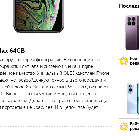
Послед
Max 64GB
Рей
ую эру в истории фотографии. Её инновационная
реда
обработки сигнала и системой Neural Engine
дённое качество. Уникальный OLED‑дисплей iPhone
вают непревзойдённую точность цветопередачи и
сплей iPhone Xs Max стал самым большим дисплеем в
A12 Bionic — самый умный и мощный процессор
ого поколения. Дополненная реальность станет ещё
т портреты ещё красивее. И в целом всё будет
Рей
реда