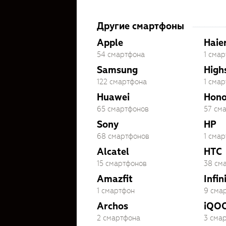
Другие смартфоны
Apple
Haie
54 смартфона
1 сма
Samsung
High
122 смартфона
1 сма
Huawei
Hono
65 смартфонов
57 см
Sony
HP
68 смартфонов
1 сма
Alcatel
HTC
15 смартфонов
38 см
Amazfit
Infin
1 смартфон
9 сма
Archos
iQO
2 смартфона
3 сма