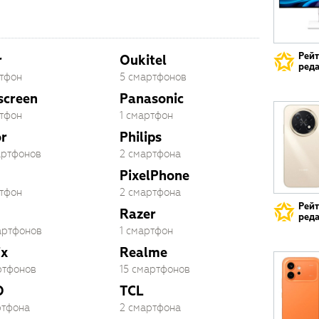
Рей
r
Oukitel
реда
ртфон
5 смартфонов
screen
Panasonic
ртфон
1 смартфон
r
Philips
артфонов
2 смартфона
PixelPhone
ртфон
2 смартфона
Рей
Razer
реда
артфонов
1 смартфон
ix
Realme
ртфонов
15 смартфонов
O
TCL
ртфона
2 смартфона