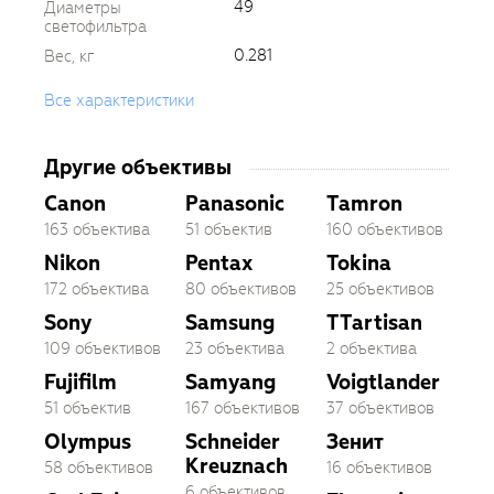
49
Диаметры
светофильтра
0.281
Вес, кг
Все характеристики
Другие объективы
Canon
Panasonic
Tamron
163 объектива
51 объектив
160 объективов
Nikon
Pentax
Tokina
172 объектива
80 объективов
25 объективов
Sony
Samsung
TTartisan
109 объективов
23 объектива
2 объектива
Fujifilm
Samyang
Voigtlander
51 объектив
167 объективов
37 объективов
Olympus
Schneider
Зенит
Kreuznach
58 объективов
16 объективов
6 объективов