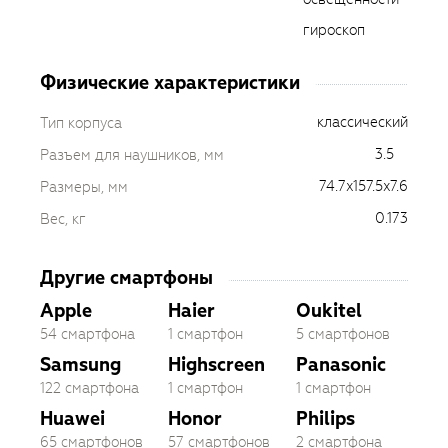
гироскоп
Физические характеристики
классический
Тип корпуса
3.5
Разъем для наушников, мм
74.7x157.5x7.6
Размеры, мм
0.173
Вес, кг
Другие смартфоны
Apple
Haier
Oukitel
54 смартфона
1 смартфон
5 смартфонов
Samsung
Highscreen
Panasonic
122 смартфона
1 смартфон
1 смартфон
Huawei
Honor
Philips
65 смартфонов
57 смартфонов
2 смартфона