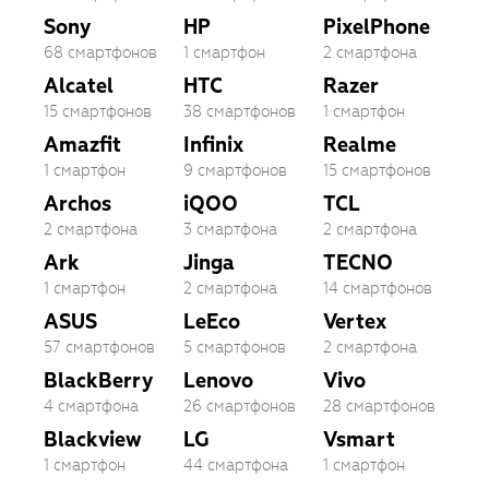
Sony
HP
PixelPhone
68 смартфонов
1 смартфон
2 смартфона
Alcatel
HTC
Razer
15 смартфонов
38 смартфонов
1 смартфон
Amazfit
Infinix
Realme
1 смартфон
9 смартфонов
15 смартфонов
Archos
iQOO
TCL
2 смартфона
3 смартфона
2 смартфона
Ark
Jinga
TECNO
1 смартфон
2 смартфона
14 смартфонов
ASUS
LeEco
Vertex
57 смартфонов
5 смартфонов
2 смартфона
BlackBerry
Lenovo
Vivo
4 смартфона
26 смартфонов
28 смартфонов
Blackview
LG
Vsmart
1 смартфон
44 смартфона
1 смартфон