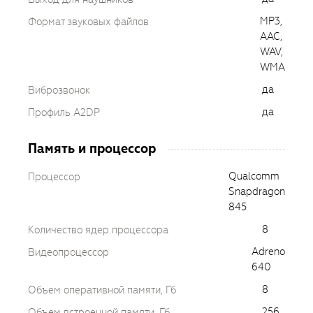
MP3,
Формат звуковых файлов
AAC,
WAV,
WMA
да
Виброзвонок
да
Профиль A2DP
Память и процессор
Qualcomm
Процессор
Snapdragon
845
8
Количество ядер процессора
Adreno
Видеопроцессор
640
8
Объем оперативной памяти, Гб
256
Объем встроенной памяти, Гб