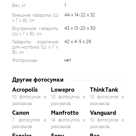
1
Вес, кг
44 x 14-22 x 32
Внешние габариты (Ш
х Г х В), см
43 x 13-20 x 30
Внутренние габариты
(Ш х Г х В), см
42 x 4-5 x 29
Габариты отделения
для ноутбука (Ш х Г х
В), см
нет
Фоторюкзак
Другие фотосумки
Acropolis
Lowepro
ThinkTank
10 фотосумок и
10 фотосумок и
10 фотосумок и
рюкзаков
рюкзаков
рюкзаков
Canon
Manfrotto
Vanguard
7 фотосумок и
14 фотосумок и
10 фотосумок и
рюкзаков
рюкзаков
рюкзаков
Fancier
Sony
Все