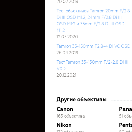
20.02.2019
Тест объективов Tamron 20mm F/2.8
Di III OSD M1:2, 24mm F/2.8 Di III
OSD M1:2 и 35mm F/2.8 Di III OSD
M1:2
12.03.2020
Tamron 35-150mm F2.8-4 Di VC OSD
26.04.2019
Тест Tamron 35-150mm F/2-2.8 Di III
VXD
20.12.2021
Другие объективы
Canon
Pana
163 объектива
51 объ
Nikon
Pent