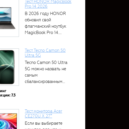
Тест HONOR MagicBook
Pro 14 2026
В 2026 году HONOR
обновил свой
флагманский ноутбук
MagicBook Pro 14....
Тест Tecno Camon 50
Ultra 5G
Tecno Camon 50 Ultra
5G можно назвать не
самым
сбалансированным
устройством....
тинг
кции: 7.3
Тест монитора Acer
CE270U X 27″
Если вы выбираете