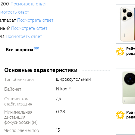
3200
Посмотреть ответ
мотреть ответ
аппарат
Посмотреть ответ
емьи?
Посмотреть ответ
0D
Посмотреть ответ
891
Рей
Все вопросы
реда
Основные характеристики
широкоугольный
Тип объектива
Nikon F
Байонет
да
Оптическая
стабилизация
0.28
Минимальная
Рей
дистанция
реда
фокусировки (м)
15
Число элементов