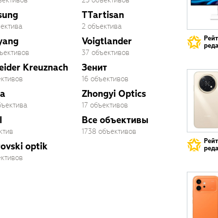
ъективов
25 объективов
sung
TTartisan
ъектива
2 объектива
Рей
yang
Voigtlander
реда
бъективов
37 объективов
eider Kreuznach
Зенит
ективов
16 объективов
a
Zhongyi Optics
бъектива
17 объективов
I
Все объективы
ктив
1738 объективов
Рей
ovski optik
реда
ективов