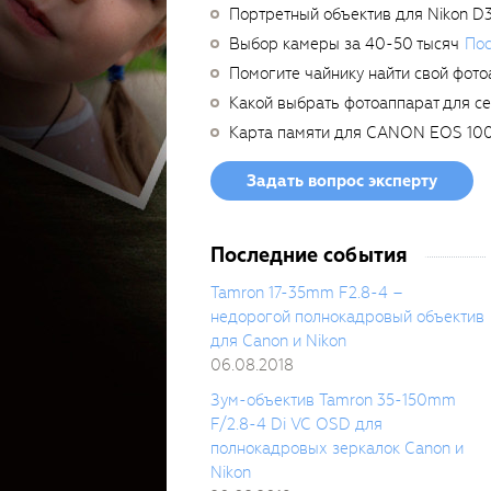
Портретный объектив для Nikon D
Выбор камеры за 40-50 тысяч
Пос
Помогите чайнику найти свой фото
Какой выбрать фотоаппарат для с
Карта памяти для CANON EOS 10
Задать вопрос эксперту
Последние события
Tamron 17-35mm F2.8-4 –
недорогой полнокадровый объектив
для Canon и Nikon
06.08.2018
Зум-объектив Tamron 35-150mm
F/2.8-4 Di VC OSD для
полнокадровых зеркалок Canon и
Nikon