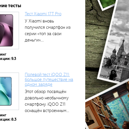
ние тесты
Тест Xiaomi 17T Pro
У Xiaomi вновь
получился смартфон из
серии «топ за свои
деньги»....
тинг
кции: 9.3
Полевой тест iQOO Z11:
большое путешествие на
одном заряде
Этот обзор посвящён
довольно необычному
смартфону. iQOO Z11
оснащён встроенным
тинг
аккумулятором...
кции: 8.3