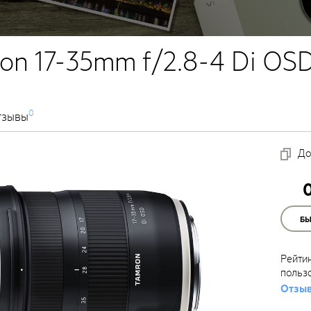
on 17-35mm f/2.8-4 Di OSD
0
тзывы
До
Б
Рейти
польз
Отзыв