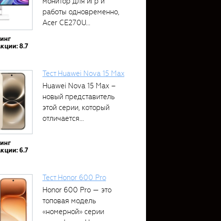
монитор для игр и
работы одновременно,
Acer CE270U...
тинг
кции: 8.7
Тест Huawei Nova 15 Max
Huawei Nova 15 Max –
новый представитель
этой серии, который
отличается...
тинг
кции: 6.7
Тест Honor 600 Pro
Honor 600 Pro — это
топовая модель
«номерной» серии