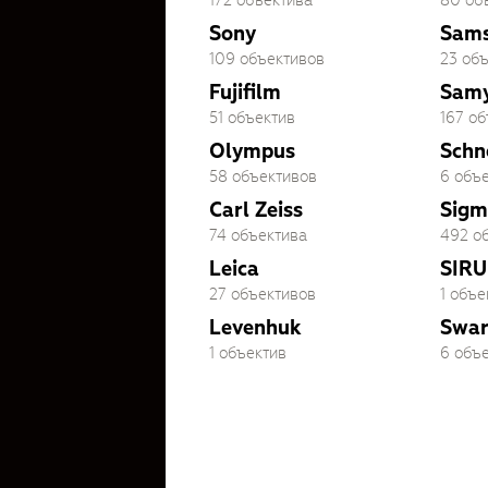
172 объектива
80 об
Sony
Sam
109 объективов
23 об
Fujifilm
Sam
51 объектив
167 о
Olympus
Schn
58 объективов
6 объ
Carl Zeiss
Sigm
74 объектива
492 о
Leica
SIRU
27 объективов
1 объе
Levenhuk
Swar
1 объектив
6 объ