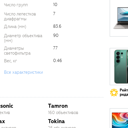
10
Число групп
7
Число лепестков
диафрагмы
83.6
Длина (мм)
90
Диаметр объектива
(мм)
77
Диаметры
светофильтра
0.46
Вес, кг
Все характеристики
Рей
реда
sonic
Tamron
ектив
160 объективов
ax
Tokina