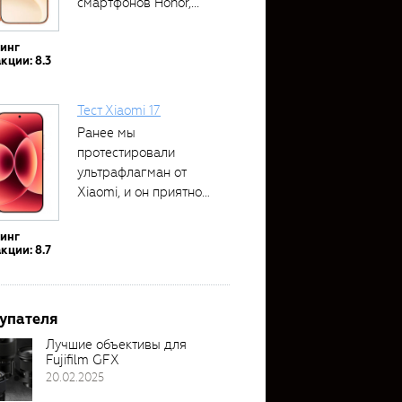
смартфонов Honor,...
тинг
кции: 8.3
Тест Xiaomi 17
Ранее мы
протестировали
ультрафлагман от
Xiaomi, и он приятно
удивил своими...
тинг
кции: 8.7
упателя
Лучшие объективы для
Fujifilm GFX
20.02.2025