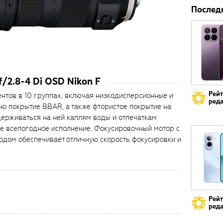
Послед
/2.8-4 Di OSD Nikon F
Рей
ентов в 10 группах, включая низкодисперсионные и
реда
о покрытие BBAR, а также фтористое покрытие на
ерживаться на ней каплям воды и отпечаткам
е всепогодное исполнение. Фокусировочный мотор с
дом обеспечивает отличную скорость фокусировки и
Рей
реда