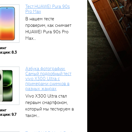
Тест HUAWEI Pura 90s
Pro Max
В нашем тесте
проверим, как снимает
HUAWEI Pura 90s Pro
Max...
тинг
кции: 8.3
Азбука фотографии.
Самый подробный тест
vivo X300 Ultra с
примерами снимков в
разных жанрах
Vivo X300 Ultra стал
первым смартфоном,
который мы тестируем в
тинг
кции: 9.7
таком...