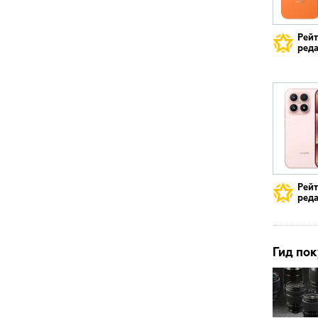
Рей
реда
Рей
реда
Гид пок