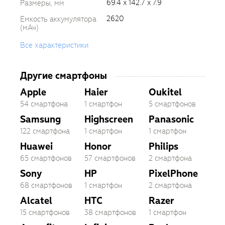
69.4 x 142.7 x 7.9
Размеры, мм
2620
Емкость аккумулятора
(мАч)
Все характеристики
Другие смартфоны
Apple
Haier
Oukitel
54 смартфона
1 смартфон
5 смартфонов
Samsung
Highscreen
Panasonic
122 смартфона
1 смартфон
1 смартфон
Huawei
Honor
Philips
65 смартфонов
57 смартфонов
2 смартфона
Sony
HP
PixelPhone
68 смартфонов
1 смартфон
2 смартфона
Alcatel
HTC
Razer
15 смартфонов
38 смартфонов
1 смартфон