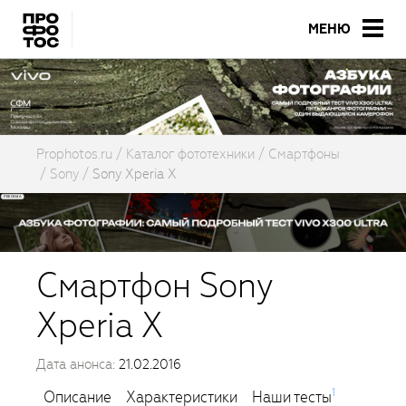
МЕНЮ
Prophotos.ru
Каталог фототехники
Смартфоны
Sony
Sony Xperia X
Смартфон Sony
Xperia X
Дата анонса:
21.02.2016
1
Описание
Характеристики
Наши тесты