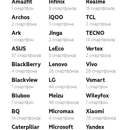
Amazfit
Infinix
Realme
1 смартфон
9 смартфонов
15 смартфонов
Archos
iQOO
TCL
2 смартфона
3 смартфона
2 смартфона
Ark
Jinga
TECNO
1 смартфон
2 смартфона
14 смартфонов
ASUS
LeEco
Vertex
57 смартфонов
5 смартфонов
2 смартфона
BlackBerry
Lenovo
Vivo
4 смартфона
26 смартфонов
28 смартфонов
Blackview
LG
Vsmart
1 смартфон
44 смартфона
1 смартфон
Bluboo
Meizu
Wileyfox
1 смартфон
46 смартфонов
1 смартфон
BQ
Micromax
Xiaomi
14 смартфонов
4 смартфона
115 смартфонов
Caterpillar
Microsoft
Yandex