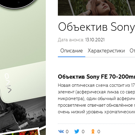
Объектив Sony
Дата анонса:
13.10.2021
Описание
Характеристики
О
Объектив Sony FE 70-200mm
Новая оптическая схема состоит из 1
элемент (асферическая линза со све
микрометра), один обычный асфериче
просветление отвечает обновлённое 
очень низкий уровень хроматических
0
0
0