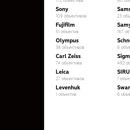
172 объектива
80 об
Sony
Sam
109 объективов
23 об
Fujifilm
Sam
51 объектив
167 о
Olympus
Schn
58 объективов
6 объ
Carl Zeiss
Sigm
74 объектива
492 о
Leica
SIRU
27 объективов
1 объе
Levenhuk
Swar
1 объектив
6 объ