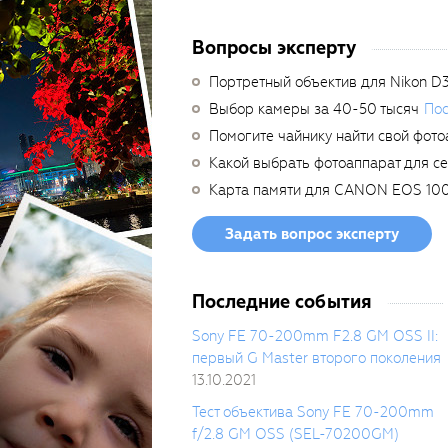
Вопросы эксперту
Портретный объектив для Nikon D
Выбор камеры за 40-50 тысяч
Пос
Помогите чайнику найти свой фото
Какой выбрать фотоаппарат для с
Карта памяти для CANON EOS 10
Задать вопрос эксперту
Последние события
Sony FE 70-200mm F2.8 GM OSS II:
первый G Master второго поколения
13.10.2021
Тест объектива Sony FE 70-200mm
f/2.8 GM OSS (SEL-70200GM)