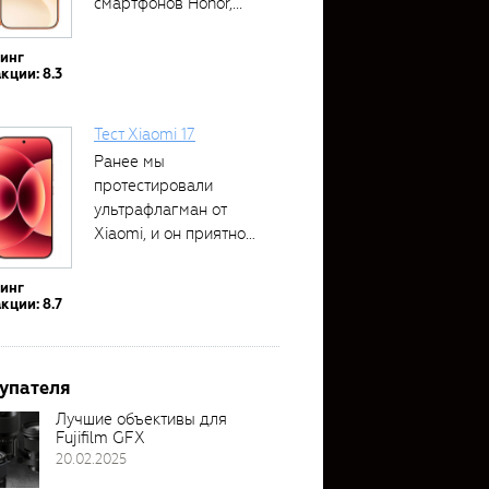
смартфонов Honor,...
тинг
кции: 8.3
Тест Xiaomi 17
Ранее мы
протестировали
ультрафлагман от
Xiaomi, и он приятно
удивил своими...
тинг
кции: 8.7
упателя
Лучшие объективы для
Fujifilm GFX
20.02.2025