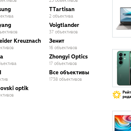
ъективов
25 объективов
sung
TTartisan
ъектива
2 объектива
yang
Voigtlander
бъективов
37 объективов
eider Kreuznach
Зенит
ективов
16 объективов
a
Zhongyi Optics
бъектива
17 объективов
I
Все объективы
ктив
1738 объективов
ovski optik
Рей
ективов
реда