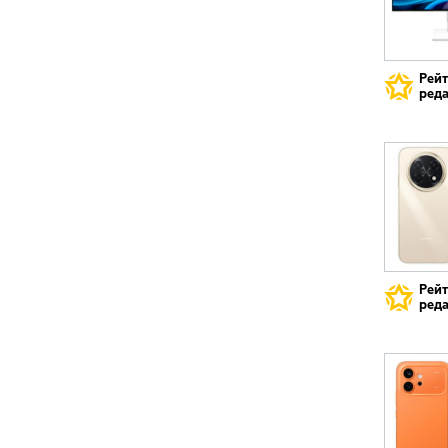
Рей
реда
Рей
реда