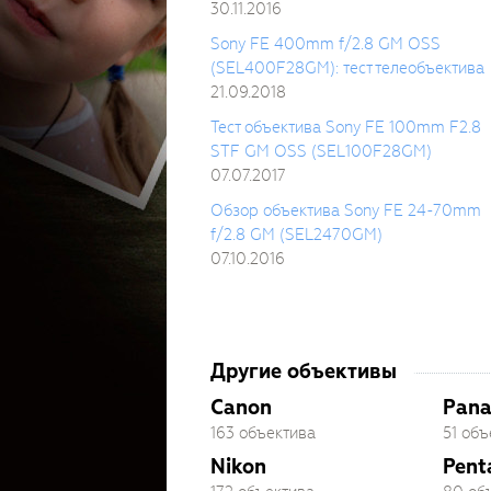
30.11.2016
Sony FE 400mm f/2.8 GM OSS
(SEL400F28GM): тест телеобъектива
21.09.2018
Тест объектива Sony FE 100mm F2.8
STF GM OSS (SEL100F28GM)
07.07.2017
Обзор объектива Sony FE 24-70mm
f/2.8 GM (SEL2470GM)
07.10.2016
Другие объективы
Canon
Pana
163 объектива
51 объ
Nikon
Pent