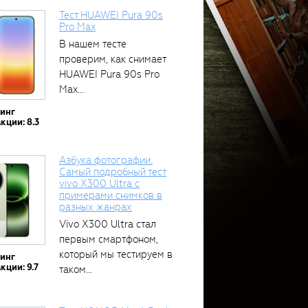
Тест HUAWEI Pura 90s
Pro Max
В нашем тесте
проверим, как снимает
HUAWEI Pura 90s Pro
Max...
тинг
кции: 8.3
Азбука фотографии.
Самый подробный тест
vivo X300 Ultra с
примерами снимков в
разных жанрах
Vivo X300 Ultra стал
первым смартфоном,
который мы тестируем в
тинг
кции: 9.7
таком...