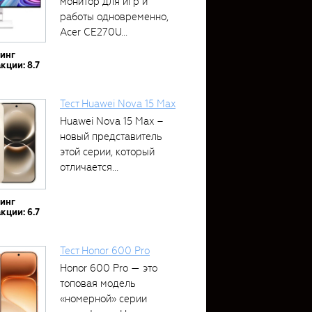
монитор для игр и
работы одновременно,
Acer CE270U...
тинг
кции: 8.7
Тест Huawei Nova 15 Max
Huawei Nova 15 Max –
новый представитель
этой серии, который
отличается...
тинг
кции: 6.7
Тест Honor 600 Pro
Honor 600 Pro — это
топовая модель
«номерной» серии