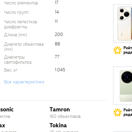
17
Число элементов
14
Число групп
11
Число лепестков
диафрагмы
200
Длина (мм)
88
Диаметр объектива
Рей
(мм)
реда
77
Диаметры
светофильтра
1.045
Вес, кг
Все характеристики
sonic
Tamron
Рей
реда
ектив
160 объективов
ax
Tokina