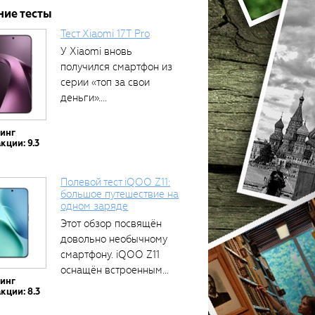
ние тесты
Тест Xiaomi 17T Pro
У Xiaomi вновь
получился смартфон из
серии «топ за свои
деньги»....
тинг
кции: 9.3
Полевой тест iQOO Z11:
большое путешествие на
одном заряде
Этот обзор посвящён
довольно необычному
смартфону. iQOO Z11
оснащён встроенным
тинг
аккумулятором...
кции: 8.3