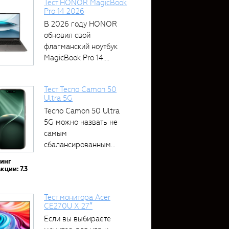
Тест HONOR MagicBook
Pro 14 2026
В 2026 году HONOR
обновил свой
флагманский ноутбук
MagicBook Pro 14....
Тест Tecno Camon 50
Ultra 5G
Tecno Camon 50 Ultra
5G можно назвать не
самым
сбалансированным
устройством....
тинг
кции: 7.3
Тест монитора Acer
CE270U X 27″
Если вы выбираете