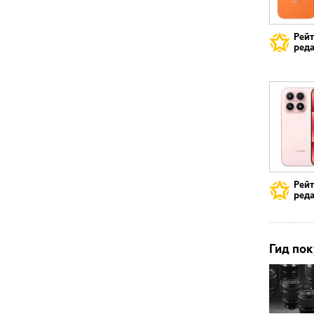
Рей
реда
Рей
реда
Гид пок