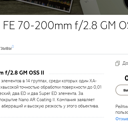
 FE 70-200mm f/2.8 GM OS
0
тзывы
До
 f/2.8 GM OSS II
7 элементов в 14 группах, среди которых один XA-
рхвысокой точностью обработки поверхности до 0,01
Б
ский, два ED и два Super ED элемента. За
покрытие Nano AR Coating II. Компания заявляет
 аберраций и высокую резкость у этого объектива.
Рейти
польз
Отзыв