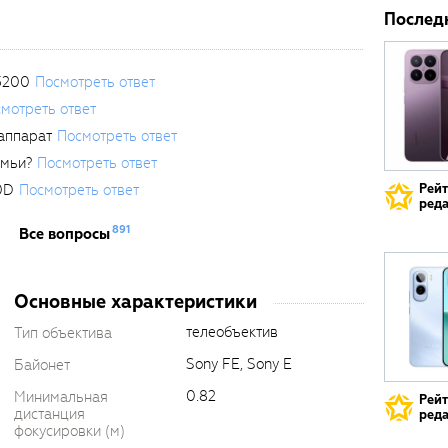
Послед
3200
Посмотреть ответ
мотреть ответ
аппарат
Посмотреть ответ
емьи?
Посмотреть ответ
0D
Посмотреть ответ
Рей
реда
891
Все вопросы
Основные характеристики
телеобъектив
Тип объектива
Sony FE, Sony E
Байонет
0.82
Минимальная
Рей
дистанция
реда
фокусировки (м)