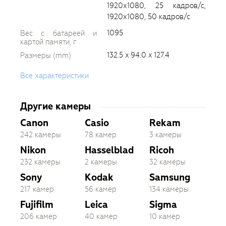
1920х1080, 25 кадров/с,
1920х1080, 50 кадров/с
1095
Вес с батареей и
картой памяти, г
132.5 x 94.0 x 127.4
Размеры (mm)
Все характеристики
Другие камеры
Canon
Casio
Rekam
242 камеры
78 камер
3 камеры
Nikon
Hasselblad
Ricoh
232 камеры
2 камеры
32 камеры
Sony
Kodak
Samsung
217 камер
56 камер
134 камеры
Fujifilm
Leica
Sigma
206 камер
40 камер
10 камер