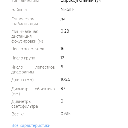
широкоугольный зум
Тип объектива
Nikon F
Байонет
да
Оптическая
стабилизация
0.28
Минимальная
дистанция
фокусировки (м)
16
Число элементов
12
Число групп
6
Число лепестков
диафрагмы
105.5
Длина (мм)
87
Диаметр объектива
(мм)
0
Диаметры
светофильтра
0.615
Вес, кг
Все характеристики