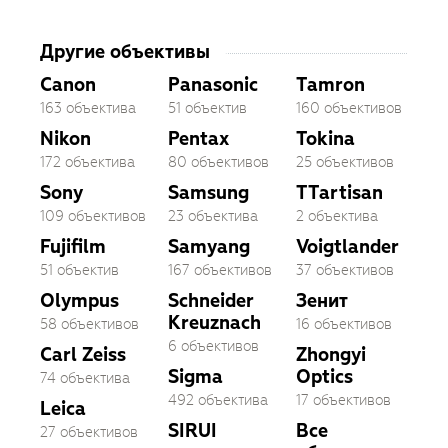
Другие объективы
Canon
Panasonic
Tamron
163 объектива
51 объектив
160 объективов
Nikon
Pentax
Tokina
172 объектива
80 объективов
25 объективов
Sony
Samsung
TTartisan
109 объективов
23 объектива
2 объектива
Fujifilm
Samyang
Voigtlander
51 объектив
167 объективов
37 объективов
Olympus
Schneider
Зенит
Kreuznach
58 объективов
16 объективов
6 объективов
Carl Zeiss
Zhongyi
Sigma
Optics
74 объектива
492 объектива
17 объективов
Leica
SIRUI
Все
27 объективов