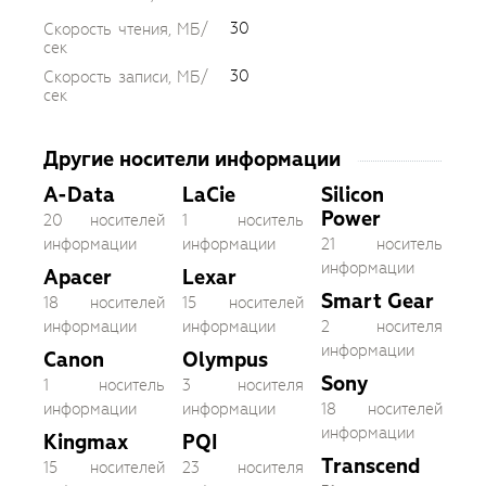
30
Скорость чтения, МБ/
сек
30
Скорость записи, МБ/
сек
Другие носители информации
A-Data
LaCie
Silicon
Power
20 носителей
1 носитель
информации
информации
21 носитель
информации
Apacer
Lexar
Smart Gear
18 носителей
15 носителей
информации
информации
2 носителя
информации
Canon
Olympus
Sony
1 носитель
3 носителя
информации
информации
18 носителей
информации
Kingmax
PQI
Transcend
15 носителей
23 носителя