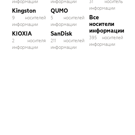
информации
информации
31 носитель
информации
Kingston
QUMO
Все
9 носителей
5 носителей
носители
информации
информации
информации
KIOXIA
SanDisk
395 носителей
2 носителя
211 носителей
информации
информации
информации