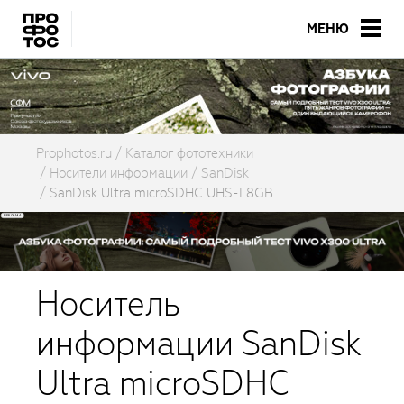
МЕНЮ
Prophotos.ru
Каталог фототехники
Носители информации
SanDisk
SanDisk Ultra microSDHC UHS-I 8GB
Носитель
информации SanDisk
Ultra microSDHC